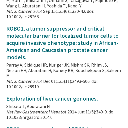
M, Mori T, Nakatani T, Ohnami S, Nakagawa T, Fujimoto H,
Wang L, Aburatani H, Yoshida T, Kanai Y.
Int. J. Cancer
. 2014 Sep 15;135(6):1330-42. doi:
10.1002/ijc.28768
ROBO1, a tumor suppressor and critical
molecular barrier for localized tumor cells to
acquire invasive phenotype: study in African-
American and Caucasian prostate cancer
models.
Parray A, Siddique HR, Kuriger JK, Mishra SK, Rhim JS,
Nelson HH, Aburatani H, Konety BR, Koochekpour S, Saleem
M.
Int. J. Cancer
. 2014 Dec 01;135(11):2493-506. doi:
10.1002/ijc.28919
Exploration of liver cancer genomes.
Shibata T, Aburatani H.
Nat Rev Gastroenterol Hepatol
. 2014 Jun;11(6):340-9. doi:
10.1038/nrgastro.2014.6