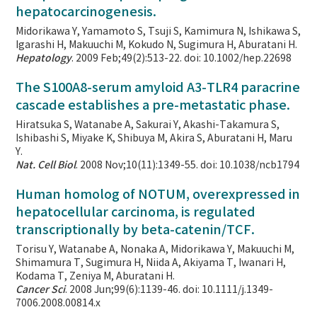
hepatocarcinogenesis.
Midorikawa Y, Yamamoto S, Tsuji S, Kamimura N, Ishikawa S,
Igarashi H, Makuuchi M, Kokudo N, Sugimura H, Aburatani H.
Hepatology
. 2009 Feb;49(2):513-22. doi: 10.1002/hep.22698
The S100A8-serum amyloid A3-TLR4 paracrine
cascade establishes a pre-metastatic phase.
Hiratsuka S, Watanabe A, Sakurai Y, Akashi-Takamura S,
Ishibashi S, Miyake K, Shibuya M, Akira S, Aburatani H, Maru
Y.
Nat. Cell Biol
. 2008 Nov;10(11):1349-55. doi: 10.1038/ncb1794
Human homolog of NOTUM, overexpressed in
hepatocellular carcinoma, is regulated
transcriptionally by beta-catenin/TCF.
Torisu Y, Watanabe A, Nonaka A, Midorikawa Y, Makuuchi M,
Shimamura T, Sugimura H, Niida A, Akiyama T, Iwanari H,
Kodama T, Zeniya M, Aburatani H.
Cancer Sci
. 2008 Jun;99(6):1139-46. doi: 10.1111/j.1349-
7006.2008.00814.x