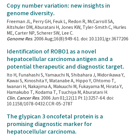
Copy number variation: new insights in
genome diversity.
Freeman JL, Perry GH, Feuk L, Redon R, McCarroll SA,
Altshuler DM, Aburatani H, Jones KW, Tyler-Smith C, Hurles
ME, Carter NP, Scherer SW, Lee C.
Genome Res
. 2006 Aug;16(8):949-61. doi: 10.1101/gr.3677206
Identification of ROBO1 as a novel
hepatocellular carcinoma antigen and a
potential therapeutic and diagnostic target.
Ito H, Funahashi S, Yamauchi N, Shibahara J, Midorikawa Y,
Kawai S, Kinoshita Y, Watanabe A, Hippo Y, Ohtomo T,
Iwanari H, Nakajima A, Makuuchi M, Fukayama M, Hirata Y,
Hamakubo T, Kodama T, Tsuchiya M, Aburatani H.
Clin. Cancer Res
. 2006 Jun 01;12(11 Pt 1):3257-64. doi:
10.1158/1078-0432.CCR-05-2787
The glypican 3 oncofetal protein is a
promising diagnostic marker for
hepatocellular carcinoma.