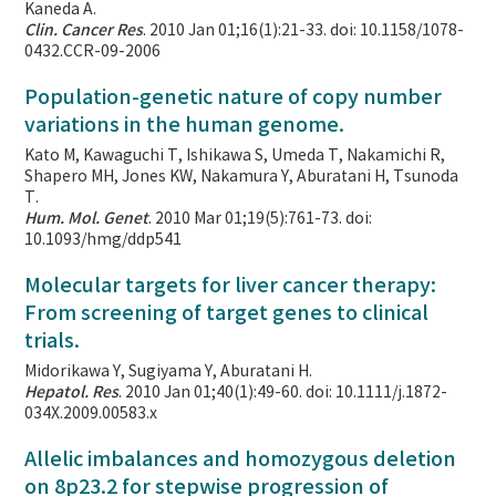
Kaneda A.
Clin. Cancer Res
. 2010 Jan 01;16(1):21-33. doi: 10.1158/1078-
0432.CCR-09-2006
Population-genetic nature of copy number
variations in the human genome.
Kato M, Kawaguchi T, Ishikawa S, Umeda T, Nakamichi R,
Shapero MH, Jones KW, Nakamura Y, Aburatani H, Tsunoda
T.
Hum. Mol. Genet
. 2010 Mar 01;19(5):761-73. doi:
10.1093/hmg/ddp541
Molecular targets for liver cancer therapy:
From screening of target genes to clinical
trials.
Midorikawa Y, Sugiyama Y, Aburatani H.
Hepatol. Res
. 2010 Jan 01;40(1):49-60. doi: 10.1111/j.1872-
034X.2009.00583.x
Allelic imbalances and homozygous deletion
on 8p23.2 for stepwise progression of