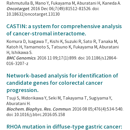
Rahmutulla B, Mano Y, Fukayama M, Aburatani H, Kaneda A.
Oncotarget
. 2016 Dec 06;7(49):81512-81526. doi:
10.18632/oncotarget.13130
CASTIN: a system for comprehensive analysis
of cancer-stromal interactome.
Komura D, Isagawa T, Kishi K, Suzuki R, Sato R, Tanaka M,
Katoh H, Yamamoto S, Tatsuno K, Fukayama M, Aburatani
H, Ishikawa S.
BMC Genomics
. 2016 11 09;17(1):899. doi: 10.1186/s12864-
016-3207-z
Network-based analysis for identification of
candidate genes for colorectal cancer
progression.
Tsuji S, Midorikawa Y, Seki M, Takayama T, Sugiyama Y,
Aburatani H.
Biochem. Biophys. Res. Commun
. 2016 08 05;476(4):534-540.
doi: 10.1016/j.bbrc.2016.05.158
RHOA mutation in diffuse-type gastric cancer: