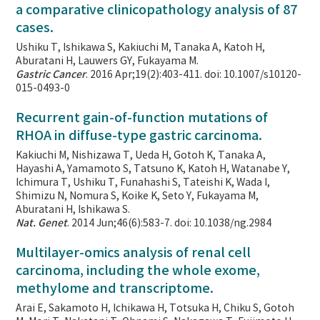
a comparative clinicopathology analysis of 87
cases.
Ushiku T, Ishikawa S, Kakiuchi M, Tanaka A, Katoh H,
Aburatani H, Lauwers GY, Fukayama M.
Gastric Cancer
. 2016 Apr;19(2):403-411. doi: 10.1007/s10120-
015-0493-0
Recurrent gain-of-function mutations of
RHOA in diffuse-type gastric carcinoma.
Kakiuchi M, Nishizawa T, Ueda H, Gotoh K, Tanaka A,
Hayashi A, Yamamoto S, Tatsuno K, Katoh H, Watanabe Y,
Ichimura T, Ushiku T, Funahashi S, Tateishi K, Wada I,
Shimizu N, Nomura S, Koike K, Seto Y, Fukayama M,
Aburatani H, Ishikawa S.
Nat. Genet
. 2014 Jun;46(6):583-7. doi: 10.1038/ng.2984
Multilayer-omics analysis of renal cell
carcinoma, including the whole exome,
methylome and transcriptome.
Arai E, Sakamoto H, Ichikawa H, Totsuka H, Chiku S, Gotoh