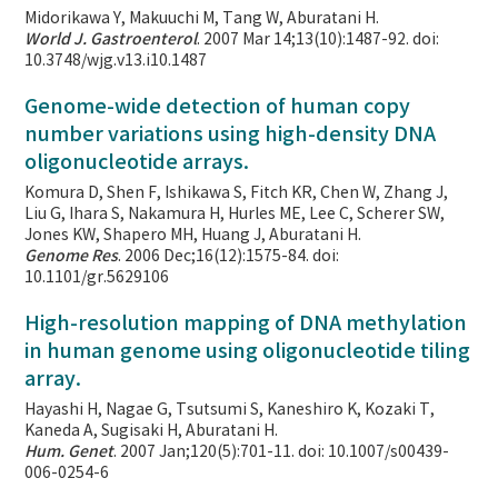
Midorikawa Y, Makuuchi M, Tang W, Aburatani H.
World J. Gastroenterol
. 2007 Mar 14;13(10):1487-92. doi:
10.3748/wjg.v13.i10.1487
Genome-wide detection of human copy
number variations using high-density DNA
oligonucleotide arrays.
Komura D, Shen F, Ishikawa S, Fitch KR, Chen W, Zhang J,
Liu G, Ihara S, Nakamura H, Hurles ME, Lee C, Scherer SW,
Jones KW, Shapero MH, Huang J, Aburatani H.
Genome Res
. 2006 Dec;16(12):1575-84. doi:
10.1101/gr.5629106
High-resolution mapping of DNA methylation
in human genome using oligonucleotide tiling
array.
Hayashi H, Nagae G, Tsutsumi S, Kaneshiro K, Kozaki T,
Kaneda A, Sugisaki H, Aburatani H.
Hum. Genet
. 2007 Jan;120(5):701-11. doi: 10.1007/s00439-
006-0254-6