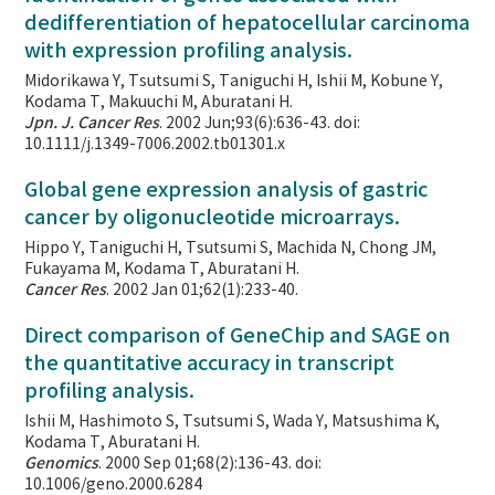
dedifferentiation of hepatocellular carcinoma
with expression profiling analysis.
Midorikawa Y, Tsutsumi S, Taniguchi H, Ishii M, Kobune Y,
Kodama T, Makuuchi M, Aburatani H.
Jpn. J. Cancer Res
. 2002 Jun;93(6):636-43. doi:
10.1111/j.1349-7006.2002.tb01301.x
Global gene expression analysis of gastric
cancer by oligonucleotide microarrays.
Hippo Y, Taniguchi H, Tsutsumi S, Machida N, Chong JM,
Fukayama M, Kodama T, Aburatani H.
Cancer Res
. 2002 Jan 01;62(1):233-40.
Direct comparison of GeneChip and SAGE on
the quantitative accuracy in transcript
profiling analysis.
Ishii M, Hashimoto S, Tsutsumi S, Wada Y, Matsushima K,
Kodama T, Aburatani H.
Genomics
. 2000 Sep 01;68(2):136-43. doi:
10.1006/geno.2000.6284