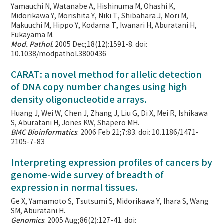
Yamauchi N, Watanabe A, Hishinuma M, Ohashi K,
Midorikawa Y, Morishita Y, Niki T, Shibahara J, Mori M,
Makuuchi M, Hippo Y, Kodama T, Iwanari H, Aburatani H,
Fukayama M.
Mod. Pathol
. 2005 Dec;18(12):1591-8. doi:
10.1038/modpathol.3800436
CARAT: a novel method for allelic detection
of DNA copy number changes using high
density oligonucleotide arrays.
Huang J, Wei W, Chen J, Zhang J, Liu G, Di X, Mei R, Ishikawa
S, Aburatani H, Jones KW, Shapero MH.
BMC Bioinformatics
. 2006 Feb 21;7:83. doi: 10.1186/1471-
2105-7-83
Interpreting expression profiles of cancers by
genome-wide survey of breadth of
expression in normal tissues.
Ge X, Yamamoto S, Tsutsumi S, Midorikawa Y, Ihara S, Wang
SM, Aburatani H.
Genomics
. 2005 Aug;86(2):127-41. doi: