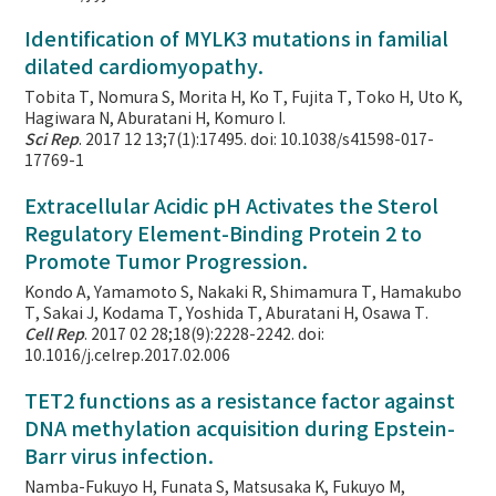
Identification of MYLK3 mutations in familial
dilated cardiomyopathy.
Tobita T, Nomura S, Morita H, Ko T, Fujita T, Toko H, Uto K,
Hagiwara N, Aburatani H, Komuro I.
Sci Rep
. 2017 12 13;7(1):17495. doi: 10.1038/s41598-017-
17769-1
Extracellular Acidic pH Activates the Sterol
Regulatory Element-Binding Protein 2 to
Promote Tumor Progression.
Kondo A, Yamamoto S, Nakaki R, Shimamura T, Hamakubo
T, Sakai J, Kodama T, Yoshida T, Aburatani H, Osawa T.
Cell Rep
. 2017 02 28;18(9):2228-2242. doi:
10.1016/j.celrep.2017.02.006
TET2 functions as a resistance factor against
DNA methylation acquisition during Epstein-
Barr virus infection.
Namba-Fukuyo H, Funata S, Matsusaka K, Fukuyo M,