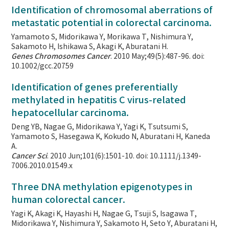
Identification of chromosomal aberrations of
metastatic potential in colorectal carcinoma.
Yamamoto S, Midorikawa Y, Morikawa T, Nishimura Y,
Sakamoto H, Ishikawa S, Akagi K, Aburatani H.
Genes Chromosomes Cancer
. 2010 May;49(5):487-96. doi:
10.1002/gcc.20759
Identification of genes preferentially
methylated in hepatitis C virus-related
hepatocellular carcinoma.
Deng YB, Nagae G, Midorikawa Y, Yagi K, Tsutsumi S,
Yamamoto S, Hasegawa K, Kokudo N, Aburatani H, Kaneda
A.
Cancer Sci
. 2010 Jun;101(6):1501-10. doi: 10.1111/j.1349-
7006.2010.01549.x
Three DNA methylation epigenotypes in
human colorectal cancer.
Yagi K, Akagi K, Hayashi H, Nagae G, Tsuji S, Isagawa T,
Midorikawa Y, Nishimura Y, Sakamoto H, Seto Y, Aburatani H,