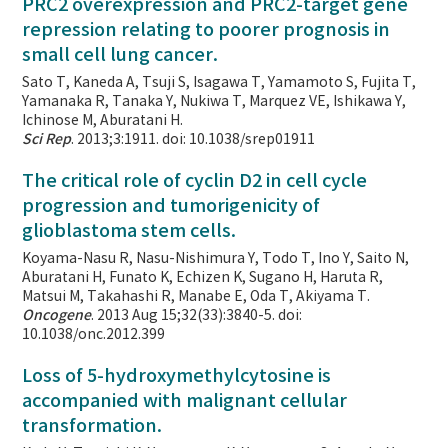
PRC2 overexpression and PRC2-target gene
repression relating to poorer prognosis in
small cell lung cancer.
Sato T, Kaneda A, Tsuji S, Isagawa T, Yamamoto S, Fujita T,
Yamanaka R, Tanaka Y, Nukiwa T, Marquez VE, Ishikawa Y,
Ichinose M, Aburatani H.
Sci Rep
. 2013;3:1911. doi: 10.1038/srep01911
The critical role of cyclin D2 in cell cycle
progression and tumorigenicity of
glioblastoma stem cells.
Koyama-Nasu R, Nasu-Nishimura Y, Todo T, Ino Y, Saito N,
Aburatani H, Funato K, Echizen K, Sugano H, Haruta R,
Matsui M, Takahashi R, Manabe E, Oda T, Akiyama T.
Oncogene
. 2013 Aug 15;32(33):3840-5. doi:
10.1038/onc.2012.399
Loss of 5-hydroxymethylcytosine is
accompanied with malignant cellular
transformation.