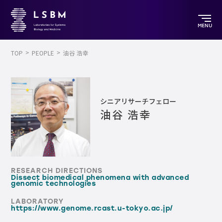
MENU
TOP
PEOPLE
油谷 浩幸
シニアリサーチフェロー
油谷 浩幸
RESEARCH DIRECTIONS
Dissect biomedical phenomena with advanced
genomic technologies
LABORATORY
https://www.genome.rcast.u-tokyo.ac.jp/