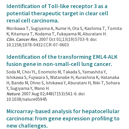
Identification of Toll-like receptor 3 as a
potential therapeutic target in clear cell
renal cell carcinoma.
Morikawa T, Sugiyama A, Kume H, Ota S, Kashima T, Tomita
K, Kitamura T, Kodama T, Fukayama M, Aburatani H.
Clin. Cancer Res
. 2007 Oct 01;13(19):5703-9. doi:
10.1158/1078-0432.CCR-07-0603
Identification of the transforming EML4-ALK
fusion gene in non-small-cell lung cancer.
Soda M, Choi YL, Enomoto M, Takada S, Yamashita Y,
Ishikawa S, Fujiwara S, Watanabe H, Kurashina K, Hatanaka
H, Bando M, Ohno S, Ishikawa Y, Aburatani H, Niki T, Sohara
Y, Sugiyama Y, Mano H.
Nature
. 2007 Aug 02;448(7153):561-6. doi:
10.1038/nature05945
Microarray-based analysis for hepatocellular
carcinoma: from gene expression profiling to
new challenges.