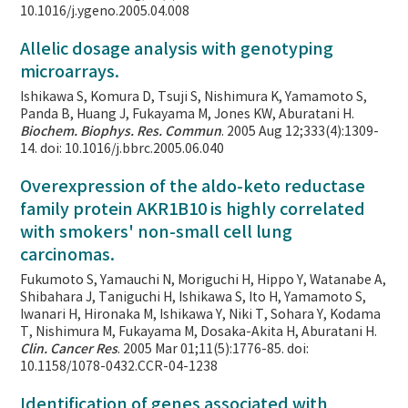
10.1016/j.ygeno.2005.04.008
Allelic dosage analysis with genotyping
microarrays.
Ishikawa S, Komura D, Tsuji S, Nishimura K, Yamamoto S,
Panda B, Huang J, Fukayama M, Jones KW, Aburatani H.
Biochem. Biophys. Res. Commun
. 2005 Aug 12;333(4):1309-
14. doi: 10.1016/j.bbrc.2005.06.040
Overexpression of the aldo-keto reductase
family protein AKR1B10 is highly correlated
with smokers' non-small cell lung
carcinomas.
Fukumoto S, Yamauchi N, Moriguchi H, Hippo Y, Watanabe A,
Shibahara J, Taniguchi H, Ishikawa S, Ito H, Yamamoto S,
Iwanari H, Hironaka M, Ishikawa Y, Niki T, Sohara Y, Kodama
T, Nishimura M, Fukayama M, Dosaka-Akita H, Aburatani H.
Clin. Cancer Res
. 2005 Mar 01;11(5):1776-85. doi:
10.1158/1078-0432.CCR-04-1238
Identification of genes associated with