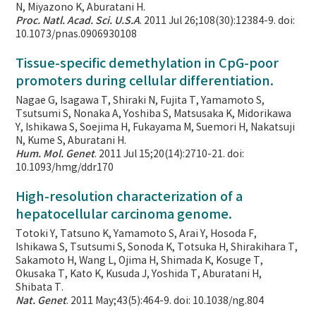
N, Miyazono K, Aburatani H.
Proc. Natl. Acad. Sci. U.S.A
. 2011 Jul 26;108(30):12384-9. doi:
10.1073/pnas.0906930108
Tissue-specific demethylation in CpG-poor
promoters during cellular differentiation.
Nagae G, Isagawa T, Shiraki N, Fujita T, Yamamoto S,
Tsutsumi S, Nonaka A, Yoshiba S, Matsusaka K, Midorikawa
Y, Ishikawa S, Soejima H, Fukayama M, Suemori H, Nakatsuji
N, Kume S, Aburatani H.
Hum. Mol. Genet
. 2011 Jul 15;20(14):2710-21. doi:
10.1093/hmg/ddr170
High-resolution characterization of a
hepatocellular carcinoma genome.
Totoki Y, Tatsuno K, Yamamoto S, Arai Y, Hosoda F,
Ishikawa S, Tsutsumi S, Sonoda K, Totsuka H, Shirakihara T,
Sakamoto H, Wang L, Ojima H, Shimada K, Kosuge T,
Okusaka T, Kato K, Kusuda J, Yoshida T, Aburatani H,
Shibata T.
Nat. Genet
. 2011 May;43(5):464-9. doi: 10.1038/ng.804