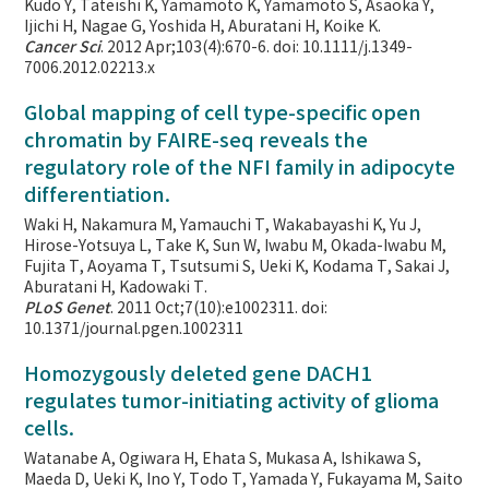
Kudo Y, Tateishi K, Yamamoto K, Yamamoto S, Asaoka Y,
Ijichi H, Nagae G, Yoshida H, Aburatani H, Koike K.
Cancer Sci
. 2012 Apr;103(4):670-6. doi: 10.1111/j.1349-
7006.2012.02213.x
Global mapping of cell type-specific open
chromatin by FAIRE-seq reveals the
regulatory role of the NFI family in adipocyte
differentiation.
Waki H, Nakamura M, Yamauchi T, Wakabayashi K, Yu J,
Hirose-Yotsuya L, Take K, Sun W, Iwabu M, Okada-Iwabu M,
Fujita T, Aoyama T, Tsutsumi S, Ueki K, Kodama T, Sakai J,
Aburatani H, Kadowaki T.
PLoS Genet
. 2011 Oct;7(10):e1002311. doi:
10.1371/journal.pgen.1002311
Homozygously deleted gene DACH1
regulates tumor-initiating activity of glioma
cells.
Watanabe A, Ogiwara H, Ehata S, Mukasa A, Ishikawa S,
Maeda D, Ueki K, Ino Y, Todo T, Yamada Y, Fukayama M, Saito