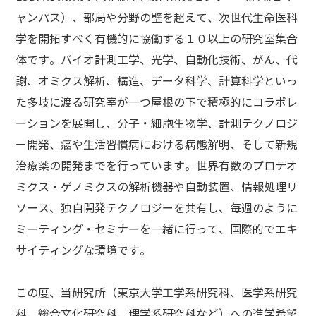
ャンパス）、部局や分野の壁を超えて、次世代生命医科
学を開拓すべく有機的に協働する１０以上の研究室集合
体です。バイオ計測工学、光学、自動化技術、がん、代
謝、オミクス解析、構造、データ科学、計算科学といっ
た多岐に渡る研究室が一つ屋根の下で積極的にコラボレ
ーションを展開し、分子・細胞生物学、計測テクノロジ
ー開発、癌や生活習慣病における病態解明、そして新規
治療薬の開発までを行っています。世界有数のプロテオ
ミクス・ゲノミクスの解析機器や自動装置、情報処理リ
ソース、独自開発テクノロジーを共有し、毎週のように
ミーティング・セミナーを一緒に行って、国際的でエキ
サイティングな環境です。
この度、当研究所（東京大学工学系研究科、医学系研究
科、総合文化研究科、理学系研究科など）への進学希望