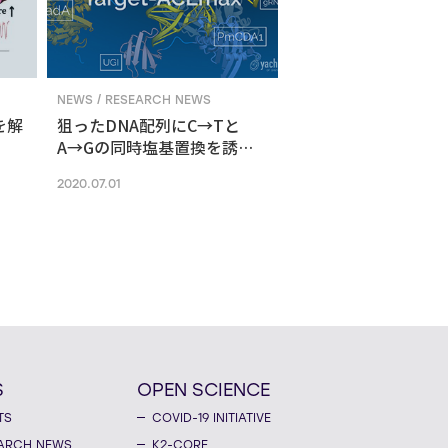
NEWS / RESEARCH NEWS
を解
狙ったDNA配列にC→Tと
A→Gの同時塩基置換を誘導
する新ゲノム編集技術
2020.07.01
S
OPEN SCIENCE
TS
COVID-19 INITIATIVE
ARCH NEWS
K2-CORE