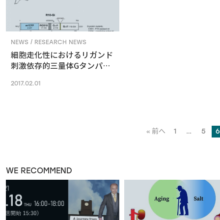
NEWS / RESEARCH NEWS
細胞走化性におけるリガンド
刺激依存的三量体Gタンパク
質活性化の可視化
2017.02.01
« 前へ
1
…
5
6
WE RECOMMEND