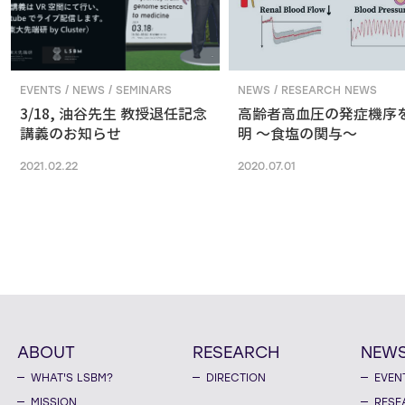
EVENTS / NEWS / SEMINARS
NEWS / RESEARCH NEWS
3/18, 油谷先生 教授退任記念
高齢者高血圧の発症機序
講義のお知らせ
明 ～食塩の関与～
2021.02.22
2020.07.01
ABOUT
RESEARCH
NEW
WHAT'S LSBM?
DIRECTION
EVEN
MISSION
RESE