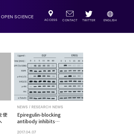
OPEN SCIENCE
ACCESS
TWITTER
CONTACT
ENGLISH
NEWS / RESEARCH NEWS
を使
Epiregulin-blocking
へ
antibody inhibits
epiregulin-dependent
2017.04.07