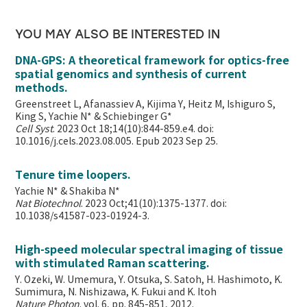
YOU MAY ALSO BE INTERESTED IN
DNA-GPS: A theoretical framework for optics-free
spatial genomics and synthesis of current
methods.
Greenstreet L, Afanassiev A, Kijima Y, Heitz M, Ishiguro S,
King S, Yachie N* & Schiebinger G*
Cell Syst
. 2023 Oct 18;14(10):844-859.e4. doi:
10.1016/j.cels.2023.08.005. Epub 2023 Sep 25.
Tenure time loopers.
Yachie N* & Shakiba N*
Nat Biotechnol
. 2023 Oct;41(10):1375-1377. doi:
10.1038/s41587-023-01924-3.
High-speed molecular spectral imaging of tissue
with stimulated Raman scattering.
Y. Ozeki, W. Umemura, Y. Otsuka, S. Satoh, H. Hashimoto, K.
Sumimura, N. Nishizawa, K. Fukui and K. Itoh
Nature Photon
. vol. 6, pp. 845-851, 2012.