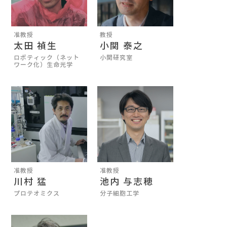
准教授
教授
太田 禎生
小関 泰之
ロボティック（ネット
小関研究室
ワーク化）生命光学
准教授
准教授
川村 猛
池内 与志穂
プロテオミクス
分子細胞工学