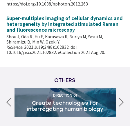
https://doi.org/10.1038/nphoton.2012.263
Super-multiplex imaging of cellular dynamics and
heterogeneity by integrated stimulated Raman
and fluorescence microscopy
Shou J, Oda R, Hu F, Karasawa K, Nuriya M, Yasui M,
Shiramizu B, Min W,
Ozeki Y.
iScience
. 2021 Jul 9;24(8):102832. doi:
10.1016/j.isci.2021.102832. eCollection 2021 Aug 20.
OTHERS
DIRECTION 01
Create technologies for
interrogating human biology