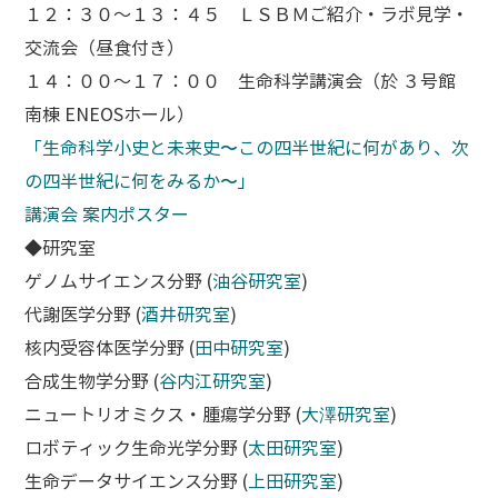
１２：３０～１３：４５ ＬＳＢＭご紹介・ラボ見学・
交流会（昼食付き）
１４：００～１７：００ 生命科学講演会（於 ３号館
南棟 ENEOSホール）
「生命科学小史と未来史〜この四半世紀に何があり、次
の四半世紀に何をみるか〜」
講演会 案内ポスター
◆研究室
ゲノムサイエンス分野 (
油谷研究室
)
代謝医学分野 (
酒井研究室
)
核内受容体医学分野 (
田中研究室
)
合成生物学分野 (
谷内江研究室
)
ニュートリオミクス・腫瘍学分野 (
大澤研究室
)
ロボティック生命光学分野 (
太田研究室
)
生命データサイエンス分野 (
上田研究室
)