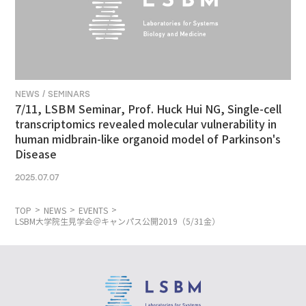
NEWS / SEMINARS
7/11, LSBM Seminar, Prof. Huck Hui NG, Single-cell
transcriptomics revealed molecular vulnerability in
human midbrain-like organoid model of Parkinson's
Disease
2025.07.07
TOP
NEWS
EVENTS
LSBM大学院生見学会＠キャンパス公開2019（5/31金）