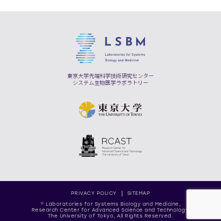
東京大学先端科学技術研究センター
システム生物医学ラボラトリー
PRIVACY POLICY
SITEMAP
© Laboratories for Systems Biology and Medicine,
Research Center for Advanced Science and Technology,
The University of Tokyo, All Rights Reserved.