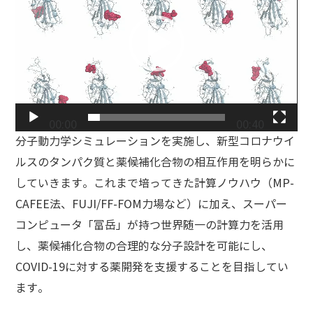
プ
レ
ー
ヤ
ー
00:00
00:40
分子動力学シミュレーションを実施し、新型コロナウイ
ルスのタンパク質と薬候補化合物の相互作用を明らかに
していきます。これまで培ってきた計算ノウハウ（MP-
CAFEE法、FUJI/FF-FOM力場など）に加え、スーパー
コンピュータ「富岳」が持つ世界随一の計算力を活用
し、薬候補化合物の合理的な分子設計を可能にし、
COVID-19に対する薬開発を支援することを目指してい
ます。