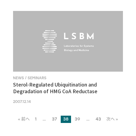
NEWS / SEMINARS
Sterol-Regulated Ubiquitination and
Degradation of HMG CoA Reductase
2007.12.14
« 前へ
1
…
37
38
39
…
43
次へ »