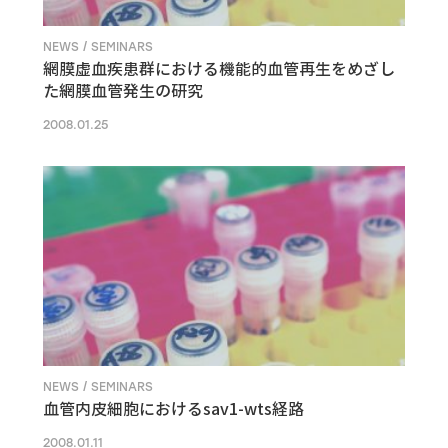
NEWS / SEMINARS
網膜虚血疾患群における機能的血管再生をめざし
た網膜血管発生の研究
2008.01.25
NEWS / SEMINARS
血管内皮細胞におけるsav1-wts経路
2008.01.11