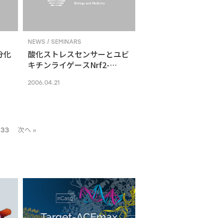
NEWS / SEMINARS
分化
酸化ストレスセンサーとユビ
キチンライゲースNrf2-
Keap1システムによる酸化ス
2006.04.21
トレス応答機構
33
次へ »