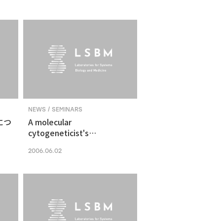
NEWS / SEMINARS
につ
A molecular
cytogeneticist's
perspective of the cancer
2006.06.02
genome