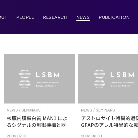
OUT
PEOPLE
RESEARCH
NEWS
PUBLICATION
NEWS / SEMINARS
NEWS / SEMINARS
核膜内膜蛋白質 MAN1 によ
アストロサイト特異的遺
るシグナルの制御機構と器官
GFAPのアレル特異的な
形成
制御および核内配置
2006.07.10
2006.06.30