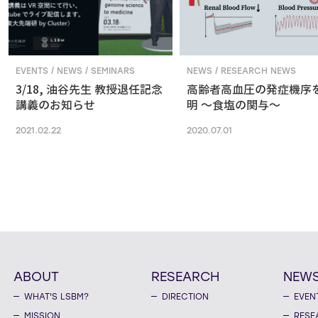
EVENTS / NEWS / SEMINARS
NEWS / RESEARCH NEWS
3/18, 油谷先生 教授退任記念
高齢者高血圧の発症機序
講義のお知らせ
明 ～食塩の関与～
2021.02.22
2020.07.01
ABOUT
RESEARCH
NEW
WHAT'S LSBM?
DIRECTION
EVEN
MISSION
RESE