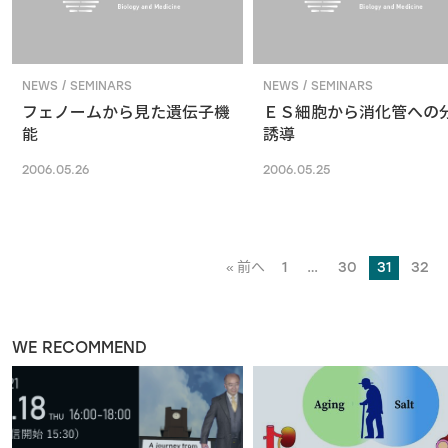
NEWS / SEMINARS
NEWS / SEMINARS
フェノームから見た遺伝子機
ＥＳ細胞から消化管への
能
誘導
2006.05.26
2006.05.25
« 前へ
1
…
30
31
32
WE RECOMMEND