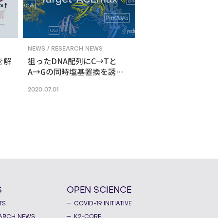
NEWS / RESEARCH NEWS
を解
狙ったDNA配列にC→Tと
A→Gの同時塩基置換を誘導
する新ゲノム編集技術
2020.07.01
S
OPEN SCIENCE
TS
COVID-19 INITIATIVE
ARCH NEWS
K2-CORE