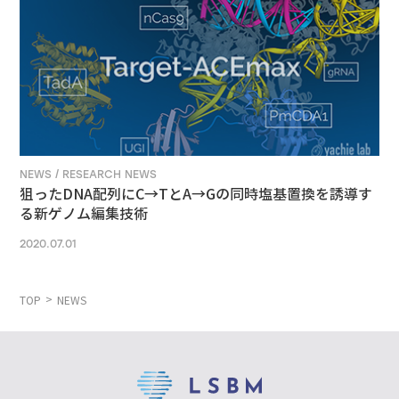
NEWS / RESEARCH NEWS
狙ったDNA配列にC→TとA→Gの同時塩基置換を誘導す
る新ゲノム編集技術
2020.07.01
TOP
NEWS