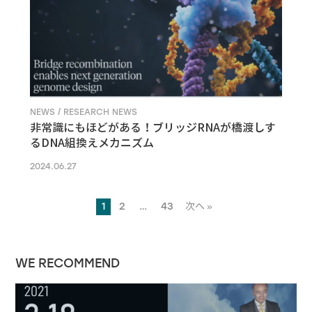
NEWS / RESEARCH NEWS
非常識にもほどがある！ブリッジRNAが橋渡しす
るDNA組換えメカニズム
2024.06.27
1
2
…
43
次へ »
WE RECOMMEND