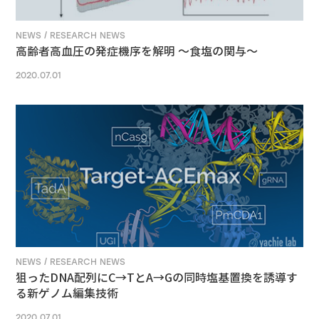
NEWS / RESEARCH NEWS
高齢者高血圧の発症機序を解明 ～食塩の関与～
2020.07.01
NEWS / RESEARCH NEWS
狙ったDNA配列にC→TとA→Gの同時塩基置換を誘導す
る新ゲノム編集技術
2020.07.01