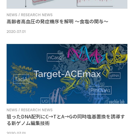
NEWS / RESEARCH NEWS
高齢者高血圧の発症機序を解明 ～食塩の関与～
2020.07.01
NEWS / RESEARCH NEWS
狙ったDNA配列にC→TとA→Gの同時塩基置換を誘導す
る新ゲノム編集技術
2020.07.01