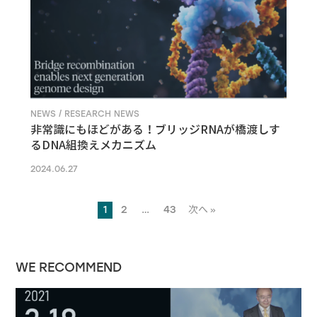
NEWS / RESEARCH NEWS
非常識にもほどがある！ブリッジRNAが橋渡しす
るDNA組換えメカニズム
2024.06.27
1
2
…
43
次へ »
WE RECOMMEND