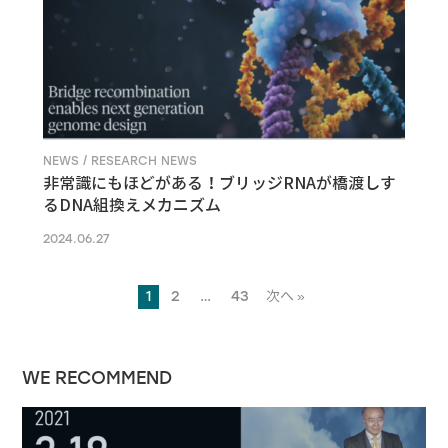
NEWS / RESEARCH NEWS
非常識にもほどがある！ブリッジRNAが橋渡しす
るDNA組換えメカニズム
2024.06.27
1
2
…
43
次へ »
WE RECOMMEND