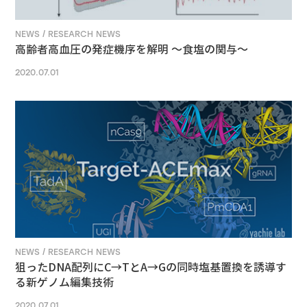
NEWS / RESEARCH NEWS
高齢者高血圧の発症機序を解明 ～食塩の関与～
2020.07.01
NEWS / RESEARCH NEWS
狙ったDNA配列にC→TとA→Gの同時塩基置換を誘導す
る新ゲノム編集技術
2020.07.01