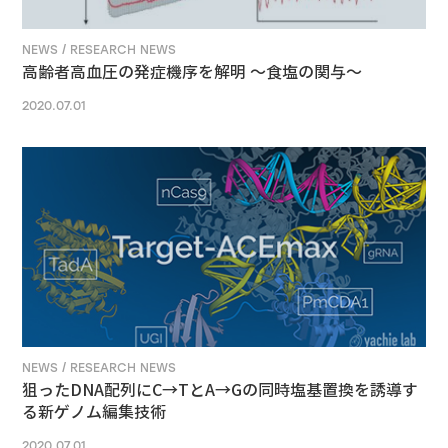
NEWS / RESEARCH NEWS
高齢者高血圧の発症機序を解明 ～食塩の関与～
2020.07.01
NEWS / RESEARCH NEWS
狙ったDNA配列にC→TとA→Gの同時塩基置換を誘導す
る新ゲノム編集技術
2020.07.01