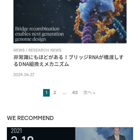
NEWS / RESEARCH NEWS
非常識にもほどがある！ブリッジRNAが橋渡しす
るDNA組換えメカニズム
2024.06.27
1
2
…
43
次へ »
WE RECOMMEND