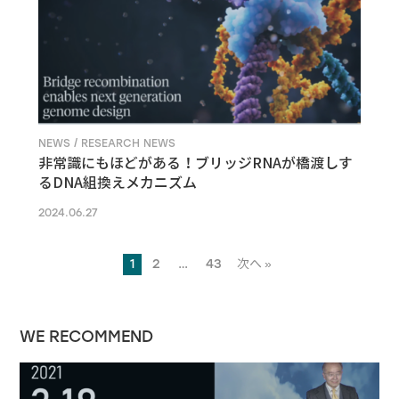
NEWS / RESEARCH NEWS
非常識にもほどがある！ブリッジRNAが橋渡しす
るDNA組換えメカニズム
2024.06.27
1
2
…
43
次へ »
WE RECOMMEND