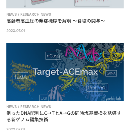
NEWS / RESEARCH NEWS
高齢者高血圧の発症機序を解明 ～食塩の関与～
2020.07.01
NEWS / RESEARCH NEWS
狙ったDNA配列にC→TとA→Gの同時塩基置換を誘導す
る新ゲノム編集技術
2020.07.01