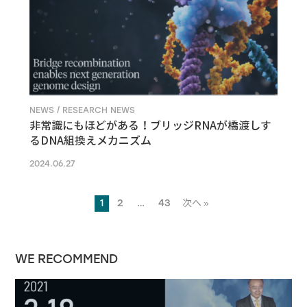
NEWS / RESEARCH NEWS
非常識にもほどがある！ブリッジRNAが橋渡しす
るDNA組換えメカニズム
2024.06.27
1
2
…
43
次へ »
WE RECOMMEND