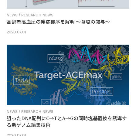
NEWS / RESEARCH NEWS
高齢者高血圧の発症機序を解明 ～食塩の関与～
2020.07.01
NEWS / RESEARCH NEWS
狙ったDNA配列にC→TとA→Gの同時塩基置換を誘導す
る新ゲノム編集技術
2020.07.01