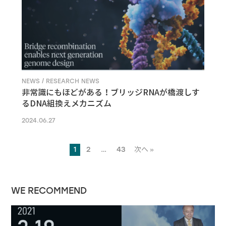
NEWS / RESEARCH NEWS
非常識にもほどがある！ブリッジRNAが橋渡しす
るDNA組換えメカニズム
2024.06.27
1
2
…
43
次へ »
WE RECOMMEND