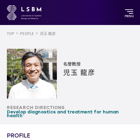
MENU
TOP
PEOPLE
児玉 龍彦
名誉教授
児玉 龍彦
RESEARCH DIRECTIONS
Develop diagnostics and treatment for human
health
PROFILE