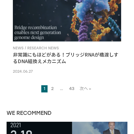
NEWS / RESEARCH NEWS
非常識にもほどがある！ブリッジRNAが橋渡しす
るDNA組換えメカニズム
2024.06.27
1
2
…
43
次へ »
WE RECOMMEND