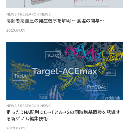
NEWS / RESEARCH NEWS
高齢者高血圧の発症機序を解明 ～食塩の関与～
2020.07.01
NEWS / RESEARCH NEWS
狙ったDNA配列にC→TとA→Gの同時塩基置換を誘導す
る新ゲノム編集技術
2020.07.01