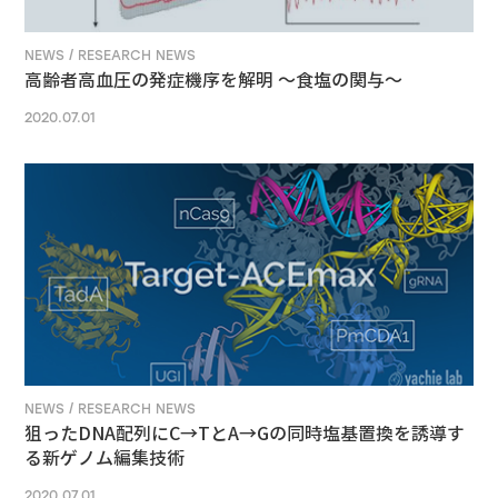
NEWS / RESEARCH NEWS
高齢者高血圧の発症機序を解明 ～食塩の関与～
2020.07.01
NEWS / RESEARCH NEWS
狙ったDNA配列にC→TとA→Gの同時塩基置換を誘導す
る新ゲノム編集技術
2020.07.01