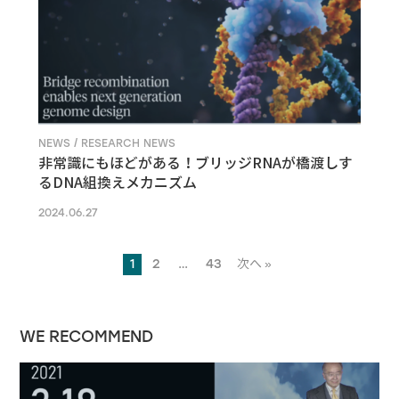
NEWS / RESEARCH NEWS
非常識にもほどがある！ブリッジRNAが橋渡しす
るDNA組換えメカニズム
2024.06.27
1
2
…
43
次へ »
WE RECOMMEND