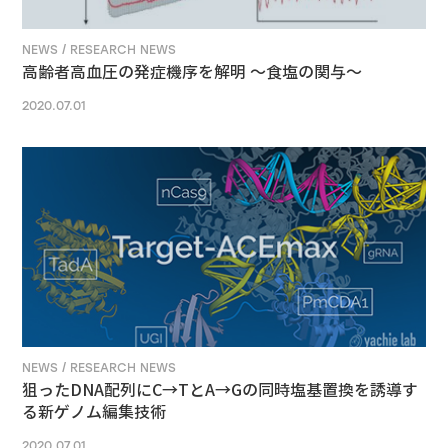
NEWS / RESEARCH NEWS
高齢者高血圧の発症機序を解明 ～食塩の関与～
2020.07.01
NEWS / RESEARCH NEWS
狙ったDNA配列にC→TとA→Gの同時塩基置換を誘導す
る新ゲノム編集技術
2020.07.01