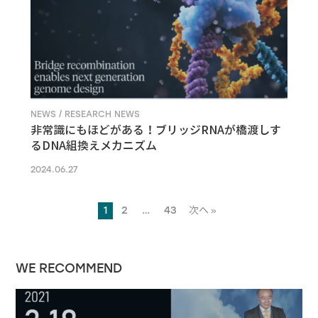
NEWS / RESEARCH NEWS
非常識にもほどがある！ブリッジRNAが橋渡しす
るDNA組換えメカニズム
2024.06.27
1
2
…
43
次へ »
WE RECOMMEND