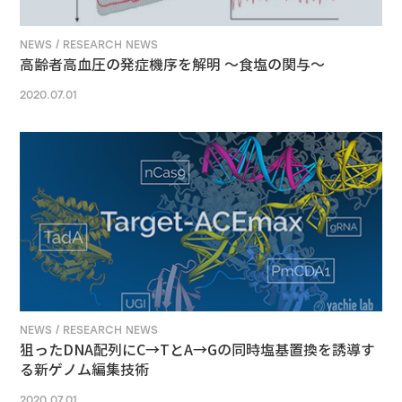
NEWS / RESEARCH NEWS
高齢者高血圧の発症機序を解明 ～食塩の関与～
2020.07.01
NEWS / RESEARCH NEWS
狙ったDNA配列にC→TとA→Gの同時塩基置換を誘導す
る新ゲノム編集技術
2020.07.01