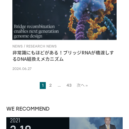
NEWS / RESEARCH NEWS
非常識にもほどがある！ブリッジRNAが橋渡しす
るDNA組換えメカニズム
2024.06.27
1
2
…
43
次へ »
WE RECOMMEND