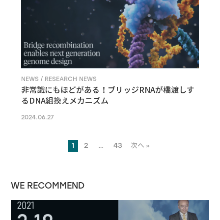
NEWS / RESEARCH NEWS
非常識にもほどがある！ブリッジRNAが橋渡しす
るDNA組換えメカニズム
2024.06.27
1
2
…
43
次へ »
WE RECOMMEND