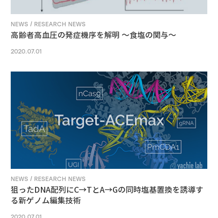
NEWS / RESEARCH NEWS
高齢者高血圧の発症機序を解明 ～食塩の関与～
2020.07.01
NEWS / RESEARCH NEWS
狙ったDNA配列にC→TとA→Gの同時塩基置換を誘導す
る新ゲノム編集技術
2020.07.01