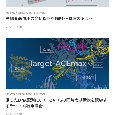
NEWS / RESEARCH NEWS
高齢者高血圧の発症機序を解明 ～食塩の関与～
2020.07.01
NEWS / RESEARCH NEWS
狙ったDNA配列にC→TとA→Gの同時塩基置換を誘導す
る新ゲノム編集技術
2020.07.01