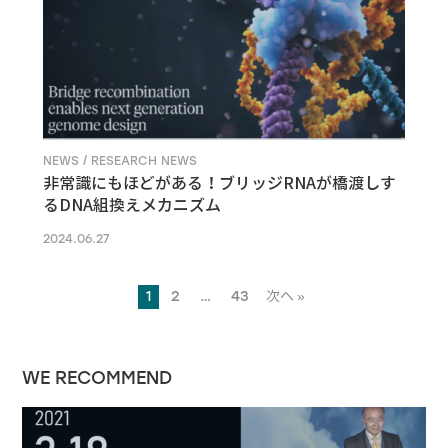
NEWS / RESEARCH NEWS
非常識にもほどがある！ブリッジRNAが橋渡しす
るDNA組換えメカニズム
2024.06.27
1
2
…
43
次へ »
WE RECOMMEND