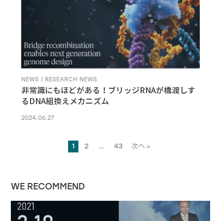
NEWS / RESEARCH NEWS
非常識にもほどがある！ブリッジRNAが橋渡しす
るDNA組換えメカニズム
2024.06.27
1
2
…
43
次へ »
WE RECOMMEND