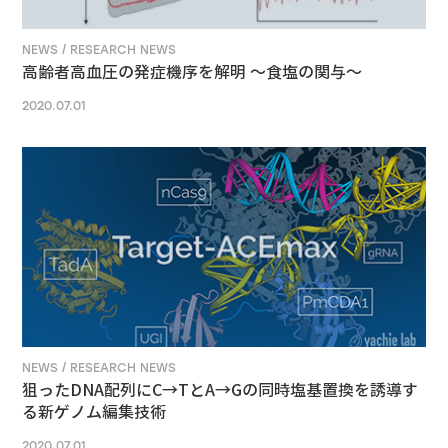
NEWS / RESEARCH NEWS
高齢者高血圧の発症機序を解明 ～食塩の関与～
2020.07.01
NEWS / RESEARCH NEWS
狙ったDNA配列にC→TとA→Gの同時塩基置換を誘導す
る新ゲノム編集技術
2020.07.01