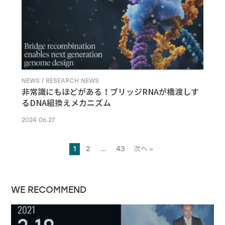
NEWS / RESEARCH NEWS
非常識にもほどがある！ブリッジRNAが橋渡しす
るDNA組換えメカニズム
2024.06.27
1
2
…
43
次へ »
WE RECOMMEND