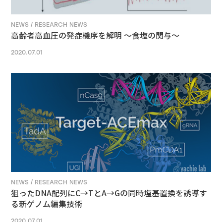
NEWS / RESEARCH NEWS
高齢者高血圧の発症機序を解明 ～食塩の関与～
2020.07.01
NEWS / RESEARCH NEWS
狙ったDNA配列にC→TとA→Gの同時塩基置換を誘導す
る新ゲノム編集技術
2020.07.01