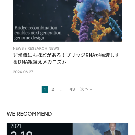
NEWS / RESEARCH NEWS
非常識にもほどがある！ブリッジRNAが橋渡しす
るDNA組換えメカニズム
2024.06.27
1
2
…
43
次へ »
WE RECOMMEND