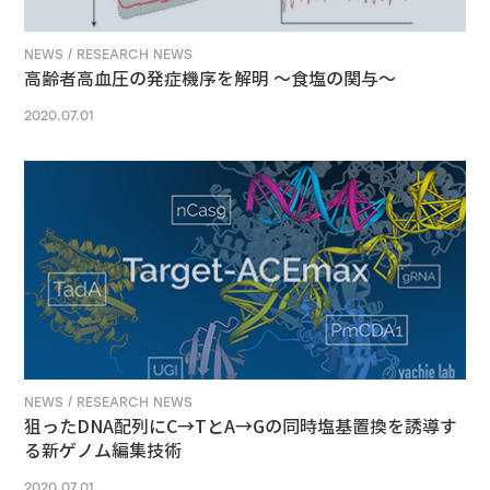
NEWS / RESEARCH NEWS
高齢者高血圧の発症機序を解明 ～食塩の関与～
2020.07.01
NEWS / RESEARCH NEWS
狙ったDNA配列にC→TとA→Gの同時塩基置換を誘導す
る新ゲノム編集技術
2020.07.01