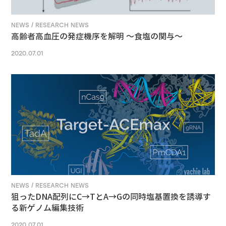
NEWS / RESEARCH NEWS
高齢者高血圧の発症機序を解明 ～食塩の関与～
2020.07.01
NEWS / RESEARCH NEWS
狙ったDNA配列にC→TとA→Gの同時塩基置換を誘導す
る新ゲノム編集技術
2020.07.01