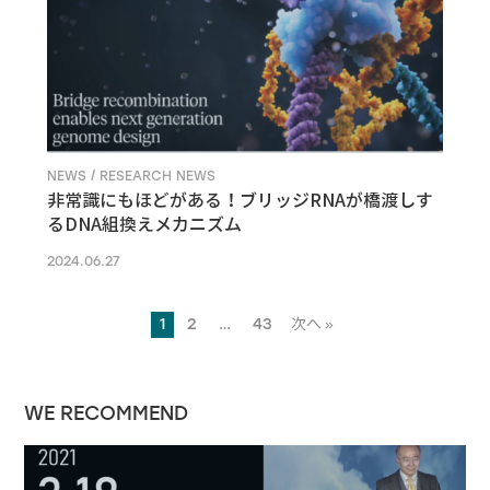
NEWS / RESEARCH NEWS
非常識にもほどがある！ブリッジRNAが橋渡しす
るDNA組換えメカニズム
2024.06.27
1
2
…
43
次へ »
WE RECOMMEND