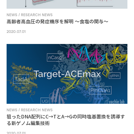
NEWS / RESEARCH NEWS
高齢者高血圧の発症機序を解明 ～食塩の関与～
2020.07.01
NEWS / RESEARCH NEWS
狙ったDNA配列にC→TとA→Gの同時塩基置換を誘導す
る新ゲノム編集技術
2020.07.01