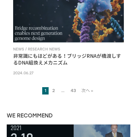
NEWS / RESEARCH NEWS
非常識にもほどがある！ブリッジRNAが橋渡しす
るDNA組換えメカニズム
2024.06.27
1
2
…
43
次へ »
WE RECOMMEND