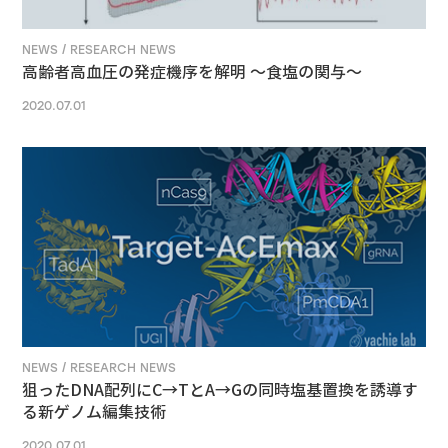
NEWS / RESEARCH NEWS
高齢者高血圧の発症機序を解明 ～食塩の関与～
2020.07.01
NEWS / RESEARCH NEWS
狙ったDNA配列にC→TとA→Gの同時塩基置換を誘導す
る新ゲノム編集技術
2020.07.01