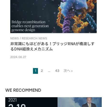
NEWS / RESEARCH NEWS
非常識にもほどがある！ブリッジRNAが橋渡しす
るDNA組換えメカニズム
2024.06.27
1
2
…
43
次へ »
WE RECOMMEND