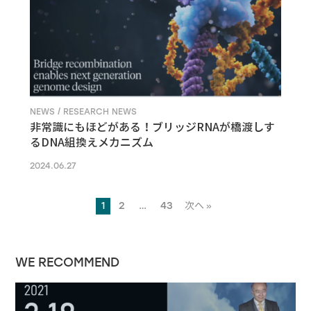
NEWS / RESEARCH NEWS
非常識にもほどがある！ブリッジRNAが橋渡しす
るDNA組換えメカニズム
2024.06.27
1
2
…
43
次へ »
WE RECOMMEND