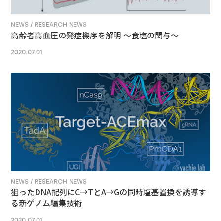
NEWS / RESEARCH NEWS
高齢者高血圧の発症機序を解明 ～食塩の関与～
2020.07.01
NEWS / RESEARCH NEWS
狙ったDNA配列にC→TとA→Gの同時塩基置換を誘導す
る新ゲノム編集技術
2020.07.01