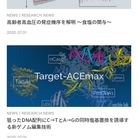
NEWS / RESEARCH NEWS
高齢者高血圧の発症機序を解明 ～食塩の関与～
2020.07.01
NEWS / RESEARCH NEWS
狙ったDNA配列にC→TとA→Gの同時塩基置換を誘導す
る新ゲノム編集技術
2020.07.01