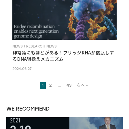
NEWS / RESEARCH NEWS
非常識にもほどがある！ブリッジRNAが橋渡しす
るDNA組換えメカニズム
2024.06.27
1
2
…
43
次へ »
WE RECOMMEND