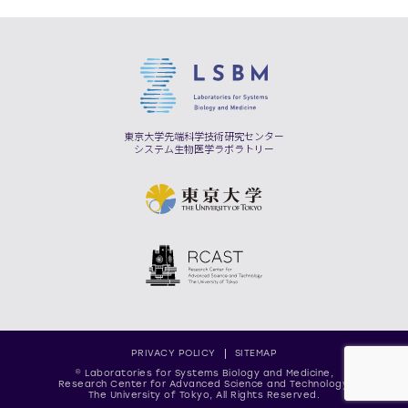
東京大学先端科学技術研究センター
システム生物医学ラボラトリー
PRIVACY POLICY
SITEMAP
© Laboratories for Systems Biology and Medicine,
Research Center for Advanced Science and Technology,
The University of Tokyo, All Rights Reserved.