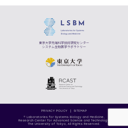
東京大学先端科学技術研究センター
システム生物医学ラボラトリー
PRIVACY POLICY
SITEMAP
© Laboratories for Systems Biology and Medicine,
Research Center for Advanced Science and Technology,
The University of Tokyo, All Rights Reserved.