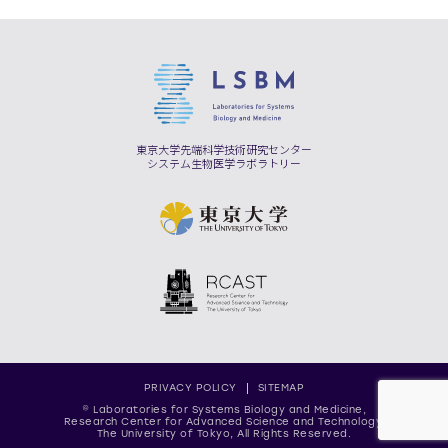
東京大学先端科学技術研究センター
システム生物医学ラボラトリー
PRIVACY POLICY
SITEMAP
© Laboratories for Systems Biology and Medicine,
Research Center for Advanced Science and Technology,
The University of Tokyo, All Rights Reserved.