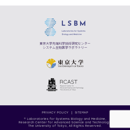
東京大学先端科学技術研究センター
システム生物医学ラボラトリー
PRIVACY POLICY
SITEMAP
© Laboratories for Systems Biology and Medicine,
Research Center for Advanced Science and Technology,
The University of Tokyo, All Rights Reserved.