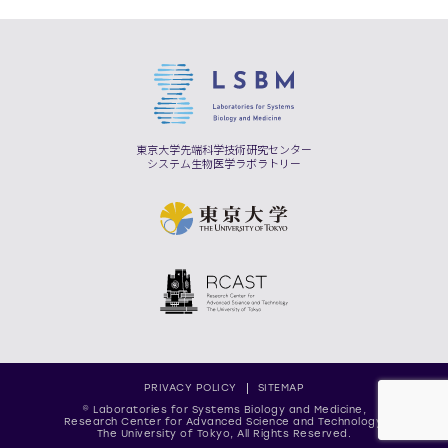
東京大学先端科学技術研究センター
システム生物医学ラボラトリー
PRIVACY POLICY
SITEMAP
© Laboratories for Systems Biology and Medicine,
Research Center for Advanced Science and Technology,
The University of Tokyo, All Rights Reserved.