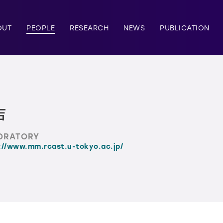
OUT
PEOPLE
RESEARCH
NEWS
PUBLICATION
吉
ORATORY
://www.mm.rcast.u-tokyo.ac.jp/