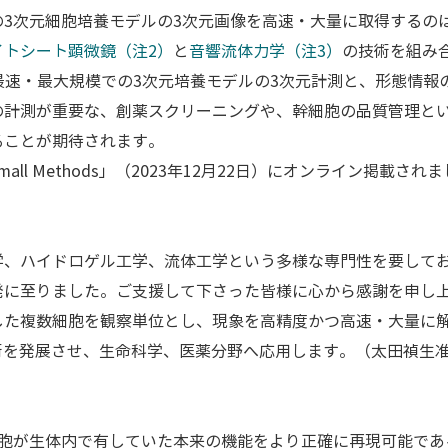
の3次元細胞培養モデルの3次元画像を高速・大量に取得するの
イトシート顕微鏡（注2）
と
音響流体力学（注3）
の技術を組み
世界最速・最大規模での3次元培養モデルの3次元計測と、形態情
の計測が重要な、創薬スクリーニングや、幹細胞の品質管理と
ることが期待されます。
ll Methods」（2023年12月22日）にオンライン掲載され
学、ハイドロゲル工学、流体工学という多様な専門性を要して
発に至りました。ご支援して下さった皆様に心から感謝を申し
した複数細胞を観察単位とし、現象を高精度かつ高速・大量に
術を発展させ、生命科学、医薬分野へ応用します。（太田禎生
細胞が生体内で有していた本来の機能をより正確に再現可能であ