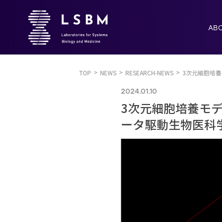
AB
TOP
NEWS
RESEARCH-NEWS
3次元細胞培
2024.01.10
3次元細胞培養モ
ータ駆動生物医科