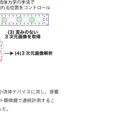
微小流体デバイスに流し、音響
ト顕微鏡で連続計測するこ
った。