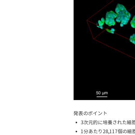
発表のポイント
3次元的に培養された細
1分あたり28,117個