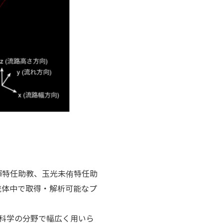
輝特任助教、玉光未侑特任助
流体中で取得・解析可能なプ
科学の分野で幅広く用いら