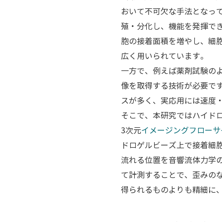
おいて不可欠な手法となっ
殖・分化し、機能を発揮で
胞の接着面積を増やし、細
広く用いられています。
一方で、例えば薬剤試験の
像を取得する技術が必要で
スが多く、実応用には速度
そこで、本研究ではハイド
3次元
イメージングフローサ
ドロゲルビーズ上で接着細
流れる位置を音響流体力学
て計測することで、歪みのな
得られるものよりも精細に