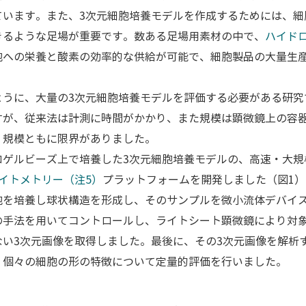
ています。また、3次元細胞培養モデルを作成するためには、細
きるような足場が重要です。数ある足場用素材の中で、
ハイド
胞への栄養と酸素の効率的な供給が可能で、細胞製品の大量生
ように、大量の3次元細胞培養モデルを評価する必要がある研究
すが、従来法は計測に時間がかかり、また規模は顕微鏡上の容
・規模ともに限界がありました。
ロゲルビーズ上で培養した3次元細胞培養モデルの、高速・大規
イトメトリー（注5）
プラットフォームを開発しました（図1
胞を培養し球状構造を形成し、そのサンプルを微小流体デバイ
の手法を用いてコントロールし、ライトシート顕微鏡により対象
い3次元画像を取得しました。最後に、その3次元画像を解析
、個々の細胞の形の特徴について定量的評価を行いました。