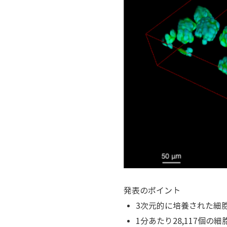
発表のポイント
3次元的に培養された細
1分あたり28,117個