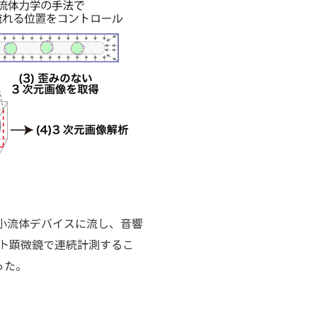
微小流体デバイスに流し、音響
ト顕微鏡で連続計測するこ
った。