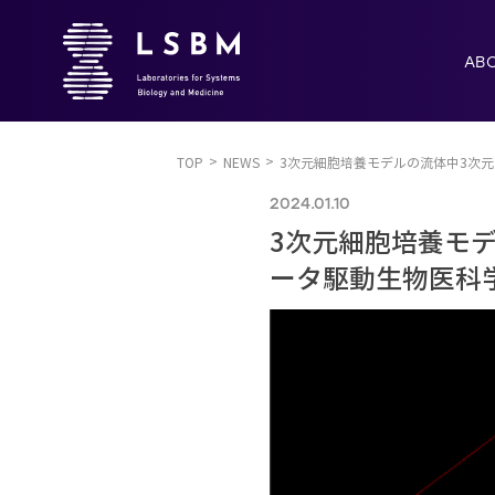
AB
TOP
NEWS
3次元細胞培養モデルの流体中3次
2024.01.10
3次元細胞培養モ
ータ駆動生物医科