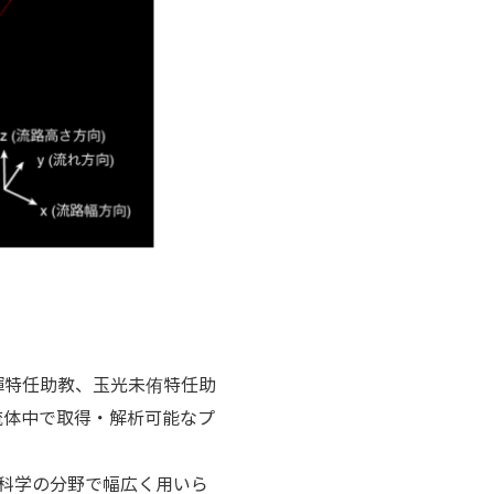
輝特任助教、玉光未侑特任助
流体中で取得・解析可能なプ
科学の分野で幅広く用いら