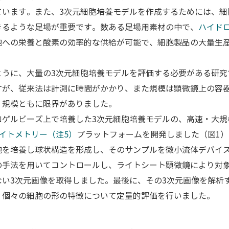
ています。また、3次元細胞培養モデルを作成するためには、細
きるような足場が重要です。数ある足場用素材の中で、
ハイド
胞への栄養と酸素の効率的な供給が可能で、細胞製品の大量生
ように、大量の3次元細胞培養モデルを評価する必要がある研究
すが、従来法は計測に時間がかかり、また規模は顕微鏡上の容
・規模ともに限界がありました。
ロゲルビーズ上で培養した3次元細胞培養モデルの、高速・大規
イトメトリー（注5）
プラットフォームを開発しました（図1
胞を培養し球状構造を形成し、そのサンプルを微小流体デバイ
の手法を用いてコントロールし、ライトシート顕微鏡により対象
い3次元画像を取得しました。最後に、その3次元画像を解析
、個々の細胞の形の特徴について定量的評価を行いました。