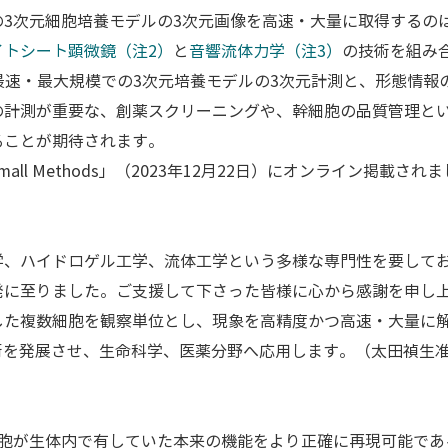
の3次元細胞培養モデルの3次元画像を高速・大量に取得するの
イトシート顕微鏡（注2）
と
音響流体力学（注3）
の技術を組み
世界最速・最大規模での3次元培養モデルの3次元計測と、形態情
の計測が重要な、創薬スクリーニングや、幹細胞の品質管理と
ることが期待されます。
ll Methods」（2023年12月22日）にオンライン掲載され
学、ハイドロゲル工学、流体工学という多様な専門性を要して
発に至りました。ご支援して下さった皆様に心から感謝を申し
した複数細胞を観察単位とし、現象を高精度かつ高速・大量に
術を発展させ、生命科学、医薬分野へ応用します。（太田禎生
細胞が生体内で有していた本来の機能をより正確に再現可能であ