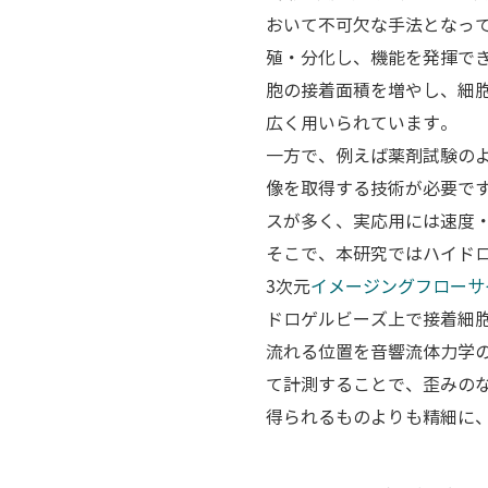
おいて不可欠な手法となっ
殖・分化し、機能を発揮で
胞の接着面積を増やし、細
広く用いられています。
一方で、例えば薬剤試験の
像を取得する技術が必要で
スが多く、実応用には速度
そこで、本研究ではハイド
3次元
イメージングフローサ
ドロゲルビーズ上で接着細
流れる位置を音響流体力学
て計測することで、歪みのな
得られるものよりも精細に