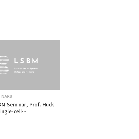
MINARS
BM Seminar, Prof. Huck
ingle-cell
tomics revealed
ulnerability in human
like organoid model of
n's Disease