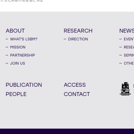
ーが文化勲章の受章者に決定
ABOUT
RESEARCH
NEW
WHAT'S LSBM?
DIRECTION
EVEN
MISSION
RESE
PARTNERSHIP
SEMI
JOIN US
OTHE
PUBLICATION
ACCESS
PEOPLE
CONTACT