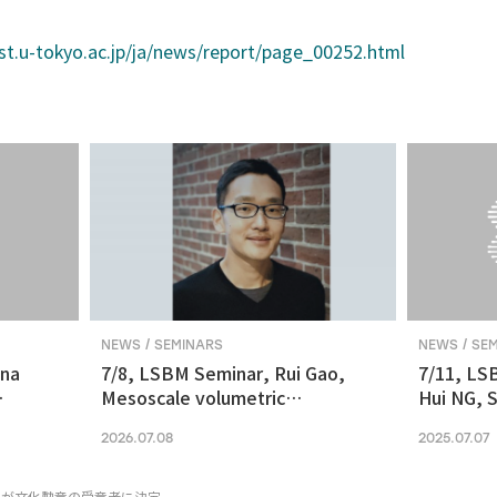
st.u-tokyo.ac.jp/ja/news/report/page_00252.html
NEWS / SEMINARS
NEWS / SE
ina
7/8, LSBM Seminar, Rui Gao,
7/11, LS
Mesoscale volumetric
Hui NG, S
 and
fluorescence imaging at
transcrip
2026.07.08
2025.07.07
nanoscale resolution via
molecular v
photochemical sectioning
midbrain-
Parkinso