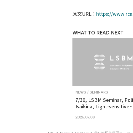
原文URL：
https://www.rca
WHAT TO READ NEXT
NEWS / SEMINARS
7/30, LSBM Seminar, Pol
Isaikina, Light-sensitive
Photoreceptors in Vision
2026.07.08
Optogenetics