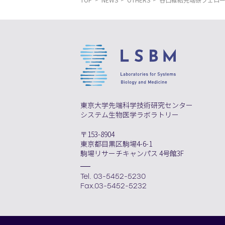
TOP
NEWS
OTHERS
谷口維紹先端研フェロ
東京大学先端科学技術研究センター
システム生物医学ラボラトリー
〒153-8904
東京都目黒区駒場4-6-1
駒場リサーチキャンパス 4号館3F
Tel. 03-5452-5230
Fax.03-5452-5232