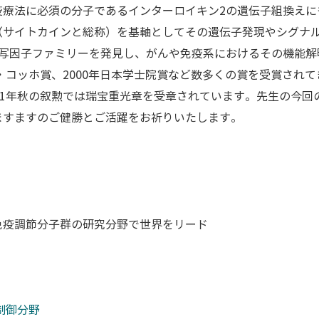
疫療法に必須の分子であるインターロイキン2の遺伝子組換えに
（サイトカインと総称）を基軸としてその遺伝子発現やシグナ
転写因子ファミリーを発見し、がんや免疫系におけるその機能
・コッホ賞、2000年日本学士院賞など数多くの賞を受賞されて
21年秋の叙勲では瑞宝重光章を受章されています。先生の今回
ますますのご健勝とご活躍をお祈りいたします。
免疫調節分子群の研究分野で世界をリード
制御分野