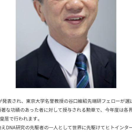
者が発表され、東京大学名誉教授の谷口維紹先端研フェローが選
顕著な功績のあった者に対して授与される勲章で、今年度は各界
に皇居で行われます。
換えDNA研究の先駆者の一人として世界に先駆けてヒトインタ