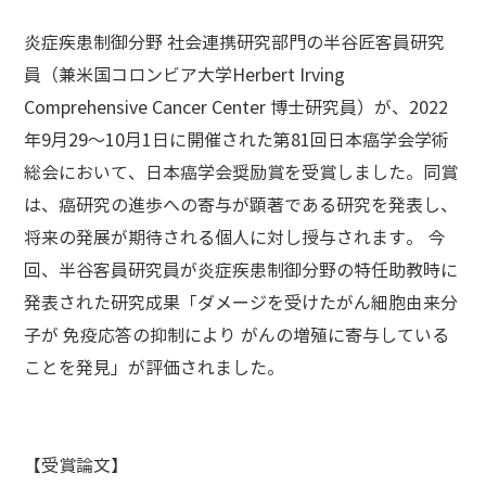
炎症疾患制御分野 社会連携研究部門の半谷匠客員研究
員（兼米国コロンビア大学Herbert Irving
Comprehensive Cancer Center 博士研究員）が、2022
年9月29～10月1日に開催された第81回日本癌学会学術
総会において、日本癌学会奨励賞を受賞しました。同賞
は、癌研究の進歩への寄与が顕著である研究を発表し、
将来の発展が期待される個人に対し授与されます。 今
回、半谷客員研究員が炎症疾患制御分野の特任助教時に
発表された研究成果「ダメージを受けたがん細胞由来分
子が 免疫応答の抑制により がんの増殖に寄与している
ことを発見」が評価されました。
【受賞論文】