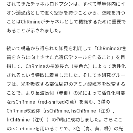
されてきたチャネルロドプシンは、すべて単量体内にイ
オン透過路として働く空隙を持つことから、空隙を持つ
ことはChRmineがチャネルとして機能するために重要で
あることが示されました。
続いて構造から得られた知見を利用して「ChRmineの性
質をさらに向上させた光遺伝学ツールを作ること」を目
指して、ChRmineの長波長光（赤色光）によって活性化
されるという特徴に着目しました。そして本研究グルー
プは、光を吸収する部位周辺のアミノ酸残基を改変する
ことで、より長波長側（赤側）の光によって活性化可能
なrsChRmine（
r
ed-
s
hiftedの意）を含む、3種の
ChRmine改変体（rsChRmine, hsChRmine（注8）,
frChRmine（注9））の作製に成功しました。さらにこ
のrsChRmineを用いることで、3色（青、黄、緑）の光