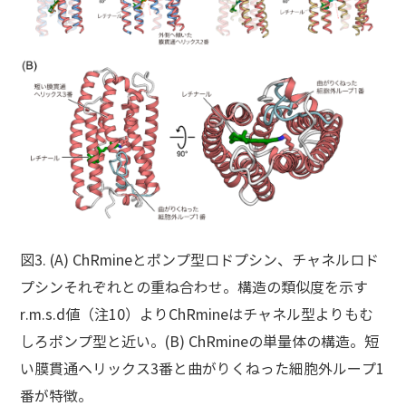
図3. (A) ChRmineとポンプ型ロドプシン、チャネルロド
プシンそれぞれとの重ね合わせ。構造の類似度を示す
r.m.s.d値（注10）よりChRmineはチャネル型よりもむ
しろポンプ型と近い。(B) ChRmineの単量体の構造。短
い膜貫通ヘリックス3番と曲がりくねった細胞外ループ1
番が特徴。