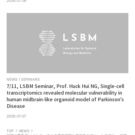
2026.07.08
NEWS / SEMINARS
7/11, LSBM Seminar, Prof. Huck Hui NG, Single-cell
transcriptomics revealed molecular vulnerability in
human midbrain-like organoid model of Parkinson's
Disease
2025.07.07
TOP
NEWS