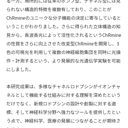
る一方、局所的には従来のポンプ型、チャネル型には見
られない構造的特徴を複数有しており、このことが
ChRmineのユニークな分子機能の決定に寄与していると
いうことがわかりました。さらに得られた立体構造の知
見から、長波長光によって活性化されるというChRmine
の性質をさらに向上させた改変型ChRmineを開発し、3
色の可視光を利用して複数の神経細胞集団を同時に光操
作・計測するという、より発展的な光遺伝学実験を可能
にしました。
本研究成果は、多様なチャネルロドプシンがイオンチャ
ネルとして機能する仕組みに対する理解を深めたという
だけでなく、新規ロドプシンの設計や創製に対する道
標、そして神経科学分野へ強力なツールを提供したとい
う点で、神経科学、医療の発展につながることが期待さ