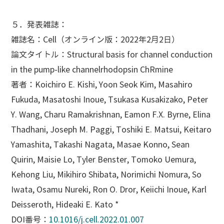
５．発表雑誌
：
雑誌名：Cell（オンライン版：2022年2月2日）
論文タイトル：Structural basis for channel conduction
in the pump-like channelrhodopsin ChRmine
著者：Koichiro E. Kishi, Yoon Seok Kim, Masahiro
Fukuda, Masatoshi Inoue, Tsukasa Kusakizako, Peter
Y. Wang, Charu Ramakrishnan, Eamon F.X. Byrne, Elina
Thadhani, Joseph M. Paggi, Toshiki E. Matsui, Keitaro
Yamashita, Takashi Nagata, Masae Konno, Sean
Quirin, Maisie Lo, Tyler Benster, Tomoko Uemura,
Kehong Liu, Mikihiro Shibata, Norimichi Nomura, So
Iwata, Osamu Nureki, Ron O. Dror, Keiichi Inoue, Karl
Deisseroth, Hideaki E. Kato *
DOI番号：
10.1016/j.cell.2022.01.007