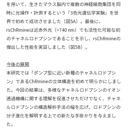
を用いて、生きたマウス脳内で複数の神経細胞集団を同
時に光操作・計測するという「3色光遺伝学実験」を世
界で初めて成功させました（図5A）。最後に、
rsChRmineは近赤外光（>740 nm）でも活性化可能な初
のチャネルロドプシンであることを示し、rsChRmineの
傑出した性能を実証しました（図5B）。
今後の展開
本研究では「ポンプ型に近い新種のチャネルロドプシ
ン」であるChRmineの立体構造を初めて明らかにしまし
た。今回の結果は、多様なチャネルロドプシンのイオン
透過機構に関する理解を促進させただけでなく、チャネ
ルロドプシンの構造解析手法の幅を広げ、ロドプシンの
分子進化を解明する上での新たな手掛かりを与えまし
た。