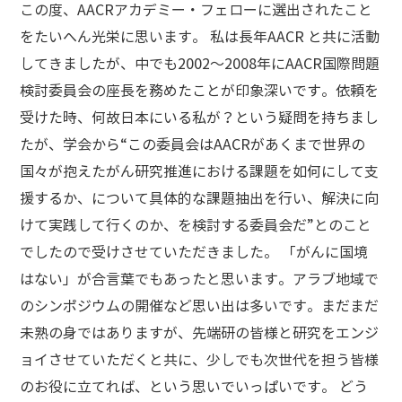
この度、AACRアカデミー・フェローに選出されたこと
をたいへん光栄に思います。 私は長年AACR と共に活動
してきましたが、中でも2002～2008年にAACR国際問題
検討委員会の座長を務めたことが印象深いです。依頼を
受けた時、何故日本にいる私が？という疑問を持ちまし
たが、学会から“この委員会はAACRがあくまで世界の
国々が抱えたがん研究推進における課題を如何にして支
援するか、について具体的な課題抽出を行い、解決に向
けて実践して行くのか、を検討する委員会だ”とのこと
でしたので受けさせていただきました。 「がんに国境
はない」が合言葉でもあったと思います。アラブ地域で
のシンポジウムの開催など思い出は多いです。まだまだ
未熟の身ではありますが、先端研の皆様と研究をエンジ
ョイさせていただくと共に、少しでも次世代を担う皆様
のお役に立てれば、という思いでいっぱいです。 どう