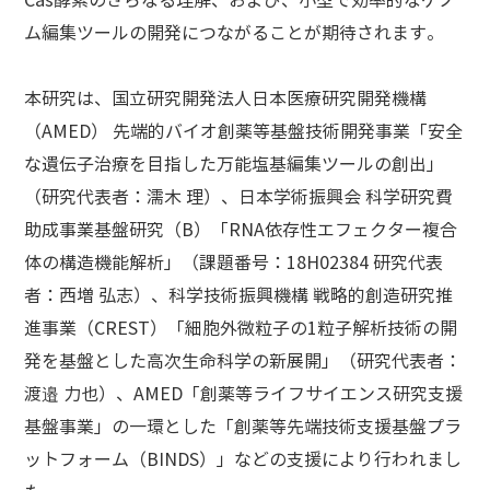
Cas酵素のさらなる理解、および、小型で効率的なゲノ
ム編集ツールの開発につながることが期待されます。
本研究は、国立研究開発法人日本医療研究開発機構
（AMED） 先端的バイオ創薬等基盤技術開発事業「安全
な遺伝子治療を目指した万能塩基編集ツールの創出」
（研究代表者：濡木 理）、日本学術振興会 科学研究費
助成事業基盤研究（B）「RNA依存性エフェクター複合
体の構造機能解析」（課題番号：18H02384 研究代表
者：西増 弘志）、科学技術振興機構 戦略的創造研究推
進事業（CREST）「細胞外微粒子の1粒子解析技術の開
発を基盤とした高次生命科学の新展開」（研究代表者：
渡邉 力也）、AMED「創薬等ライフサイエンス研究支援
基盤事業」の一環とした「創薬等先端技術支援基盤プラ
ットフォーム（BINDS）」などの支援により行われまし