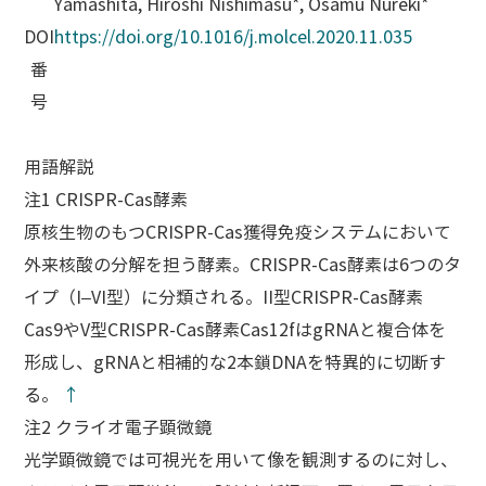
Yamashita, Hiroshi Nishimasu*, Osamu Nureki*
DOI
https://doi.org/10.1016/j.molcel.2020.11.035
番
号
用語解説
注1 CRISPR-Cas酵素
原核生物のもつCRISPR-Cas獲得免疫システムにおいて
外来核酸の分解を担う酵素。CRISPR-Cas酵素は6つのタ
イプ（I–VI型）に分類される。II型CRISPR-Cas酵素
Cas9やV型CRISPR-Cas酵素Cas12fはgRNAと複合体を
形成し、gRNAと相補的な2本鎖DNAを特異的に切断す
る。
↑
注2 クライオ電子顕微鏡
光学顕微鏡では可視光を用いて像を観測するのに対し、