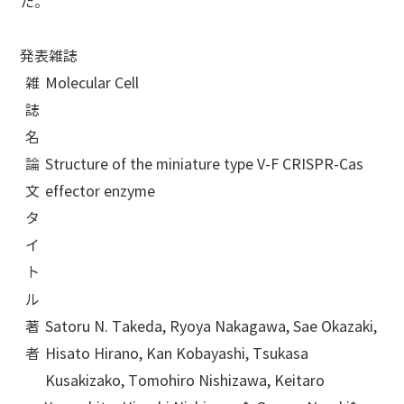
た。
発表雑誌
雑
Molecular Cell
誌
名
論
Structure of the miniature type V-F CRISPR-Cas
文
effector enzyme
タ
イ
ト
ル
著
Satoru N. Takeda, Ryoya Nakagawa, Sae Okazaki,
者
Hisato Hirano, Kan Kobayashi, Tsukasa
Kusakizako, Tomohiro Nishizawa, Keitaro