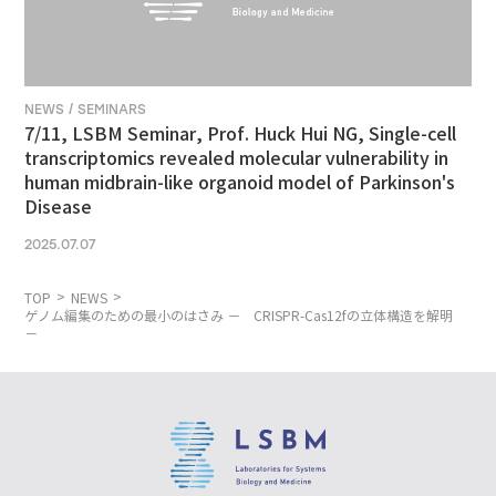
NEWS / SEMINARS
7/11, LSBM Seminar, Prof. Huck Hui NG, Single-cell
transcriptomics revealed molecular vulnerability in
human midbrain-like organoid model of Parkinson's
Disease
2025.07.07
TOP
NEWS
ゲノム編集のための最小のはさみ － CRISPR-Cas12fの立体構造を解明
－