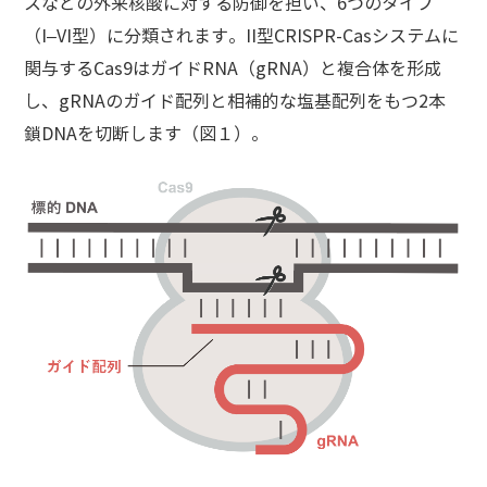
スなどの外来核酸に対する防御を担い、6つのタイプ
（I–VI型）に分類されます。II型CRISPR-Casシステムに
関与するCas9はガイドRNA（gRNA）と複合体を形成
し、gRNAのガイド配列と相補的な塩基配列をもつ2本
鎖DNAを切断します（図１）。