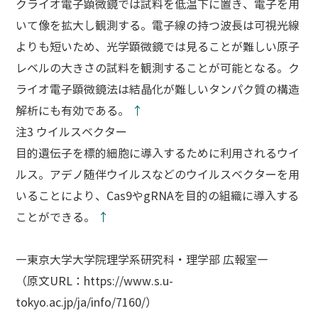
クライオ電子顕微鏡では試料を低温下に置き、電子を用
いて像を拡大し観測する。電子線の持つ波長は可視光線
よりも短いため、光学顕微鏡では見ることが難しい原子
レベルの大きさの試料を観測することが可能となる。ク
ライオ電子顕微鏡法は結晶化が難しいタンパク質の構造
解析にも有効である。
↑
注3 ウイルスベクター
目的遺伝子を標的細胞に導入するために利用されるウイ
ルス。アデノ随伴ウイルスなどのウイルスベクターを用
いることにより、Cas9やgRNAを目的の組織に導入する
ことができる。
↑
―東京大学大学院理学系研究科・理学部 広報室―
（原文URL：https://www.s.u-
tokyo.ac.jp/ja/info/7160/）