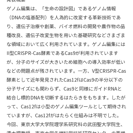
ゲノム編集は、「生命の設計図」であるゲノム情報
（DNAの塩基配列）を人為的に改変する革新技術であ
り、遺伝子治療や創薬、バイオ燃料の開発や農作物の品
種改良、遺伝子改変生物を用いた基礎研究などさまざま
な領域において広く利用されています。ゲノム編集には
II型CRISPR-Cas酵素であるCas9が利用されています
が、分子のサイズが大きいため細胞への導入効率が低い
などの問題点が残されています。一方、V型CRISPR-Cas
酵素として近年発見されたCas12fはCas9の半分以下の
分子サイズにも関わらず、Cas9と同様にガイドRNAと
結合し標的DNAを切断するはたらきをもちます。したが
って、Cas12fは小型のゲノム編集ツールとして期待され
ていますが、Cas12fがはたらく仕組みは不明でした。
今回、東京大学大学院理学系研究科の武田聖大学院生、