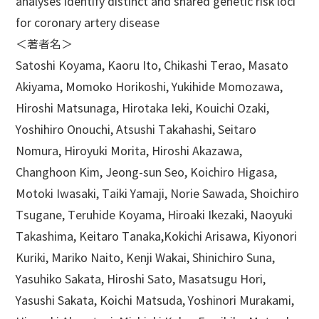
analyses identify distinct and shared genetic risk loci
for coronary artery disease
＜著者名＞
Satoshi Koyama, Kaoru Ito, Chikashi Terao, Masato
Akiyama, Momoko Horikoshi, Yukihide Momozawa,
Hiroshi Matsunaga, Hirotaka Ieki, Kouichi Ozaki,
Yoshihiro Onouchi, Atsushi Takahashi, Seitaro
Nomura, Hiroyuki Morita, Hiroshi Akazawa,
Changhoon Kim, Jeong-sun Seo, Koichiro Higasa,
Motoki Iwasaki, Taiki Yamaji, Norie Sawada, Shoichiro
Tsugane, Teruhide Koyama, Hiroaki Ikezaki, Naoyuki
Takashima, Keitaro Tanaka,Kokichi Arisawa, Kiyonori
Kuriki, Mariko Naito, Kenji Wakai, Shinichiro Suna,
Yasuhiko Sakata, Hiroshi Sato, Masatsugu Hori,
Yasushi Sakata, Koichi Matsuda, Yoshinori Murakami,