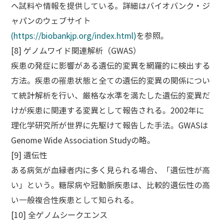
へ試料や情報を提供している。詳細はバイオバンク・ジ
ャパンのウェブサイト
(https://biobankjp.org/index.html)
を参照。
[8] ゲノムワイド関連解析（GWAS）
疾患の発症に影響がある遺伝的変異を網羅的に検出する
方法。疾患の罹患状態と全ての遺伝的変異の関係につい
て統計解析を行い、厳格な水準を満たした遺伝的変異だ
けが疾患に関連する変異として報告される。2002年に
理化学研究所が世界に先駆けて報告した手法。GWASは
Genome Wide Association Studyの略。
[9] 遺伝性
ある病気が血縁者内に多く見られる場合、「遺伝性が高
い」という。糖尿病や冠動脈疾患は、比較的遺伝性の高
い一般複合性疾患として知られる。
[10] 全ゲノムシークエンス