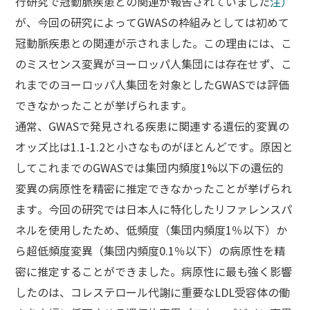
行研究で冠動脈疾患との関連が報告されていました
注）
が、今回の研究によってGWASの枠組みとしては初めて
冠動脈疾患との関連が示されました。この理由には、こ
のミスセンス変異がヨーロッパ人集団には存在せず、こ
れまでのヨーロッパ人集団を対象としたGWASでは評価
できなかったことが挙げられます。
通常、GWASで発見される疾患に関連する遺伝的変異の
オッズ比は1.1-1.2と小さなものがほとんどです。原因と
してこれまでのGWASでは集団内頻度1%以下の遺伝的
変異の病原性を精密に推定できなかったことが挙げられ
ます。今回の研究では日本人に特化したリファレンスパ
ネルを使用したため、低頻度（集団内頻度1％以下）か
ら超低頻度変異（集団内頻度0.1％以下）の病原性を精
密に推定することができました。病原性に最も強く影響
したのは、コレステロール代謝に重要なLDL受容体の働