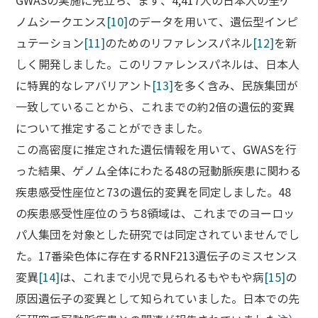
GWASの実施に先立ち、まず、4,417人の日本人の全ゲ
ノムシークエンス
[10]
のデータを用いて、遺伝型インピ
ュテーション
[11]
のためのリファレンスパネル
[12]
を新
しく開発しました。このリファレンスパネルは、日本人
に特異的なレアバリアント
[13]
を多く含み、民族集団が
一致していることから、これまでの約2倍の遺伝的変異
について推定することができました。
この高密度に推定された遺伝情報を用いて、GWASを行
った結果、ゲノム全体にわたる48の冠動脈疾患に関わる
疾患感受性座位と73の遺伝的変異を同定しました。48
の疾患感受性座位のうち8領域は、これまでのヨーロッ
パ人集団を対象とした研究では同定されていませんでし
た。17番染色体に存在するRNF213遺伝子のミスセンス
変異
[14]
は、これまで小児で見られるもやもや病
[15]
の
原因遺伝子の変異として知られていました。日本での先