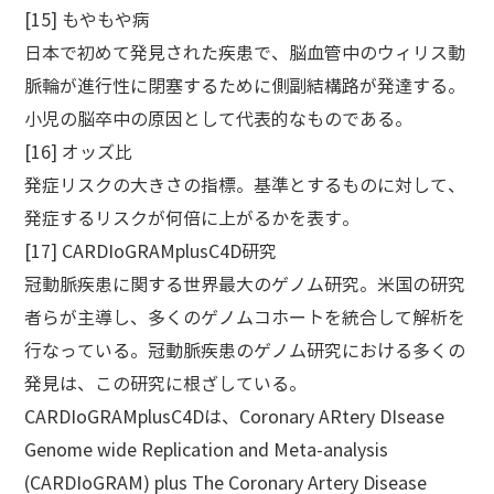
[15] もやもや病
日本で初めて発見された疾患で、脳血管中のウィリス動
脈輪が進行性に閉塞するために側副結構路が発達する。
小児の脳卒中の原因として代表的なものである。
[16] オッズ比
発症リスクの大きさの指標。基準とするものに対して、
発症するリスクが何倍に上がるかを表す。
[17] CARDIoGRAMplusC4D研究
冠動脈疾患に関する世界最大のゲノム研究。米国の研究
者らが主導し、多くのゲノムコホートを統合して解析を
行なっている。冠動脈疾患のゲノム研究における多くの
発見は、この研究に根ざしている。
CARDIoGRAMplusC4Dは、Coronary ARtery DIsease
Genome wide Replication and Meta-analysis
(CARDIoGRAM) plus The Coronary Artery Disease