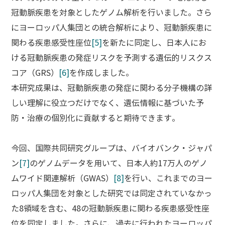
冠動脈疾患を対象としたゲノム解析を行いました。さら
にヨーロッパ人集団との統合解析により、冠動脈疾患に
関わる疾患感受性座位
[5]
を新たに同定し、日本人にお
ける冠動脈疾患の発症リスクを予測する遺伝的リスクス
コア（GRS）
[6]
を作成しました。
本研究成果は、冠動脈疾患の発症に関わる分子機構の詳
しい理解に役立つだけでなく、遺伝情報に基づいた予
防・治療の個別化に貢献すると期待できます。
今回、国際共同研究グループは、バイオバンク・ジャパ
ン
[7]
のゲノムデータを用いて、日本人約17万人のゲノ
ムワイド関連解析（GWAS）
[8]
を行い、これまでのヨー
ロッパ人集団を対象とした研究では同定されていなかっ
た8領域を含む、48の冠動脈疾患に関わる疾患感受性座
位を同定しました。さらに、過去に行われたヨーロッパ