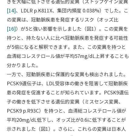
きを大幅に低下させる遺伝的変異（ストップゲイン変異
[14]
、LDLR p.K811X、集団内頻度 0.038%）でした。こ
の変異は、冠動脈疾患を発症するリスク（オッズ比
[16]
）が5と強い影響を示しました（図1）。この変異を
持つと、持たない人に比べ冠動脈疾患を発症する可能性
が5倍になると解釈できます。また、この変異を持つと
血清総コレステロール値が平均57mg/dL上昇することも
分かりました。
一方で、冠動脈疾患に保護的な変異も検出されました。
PCSK9遺伝子は、LDL受容体の働きを阻害して冠動脈疾
患の発症を促進することが知られています。PCSK9遺伝
子の働きを低下させる遺伝的変異（ミスセンス変異、
PCSK9 p.R93C）を持つと、血清総コレステロール値が
平均20mg/dL低下し、オッズ比が0.6に低下することが
示されました（図1）。さらに、これらの変異は日本人