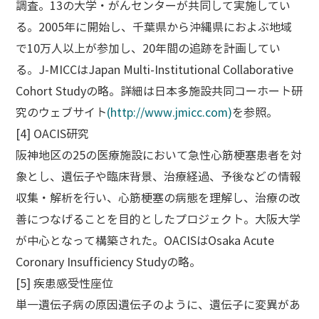
調査。13の大学・がんセンターが共同して実施してい
る。2005年に開始し、千葉県から沖縄県におよぶ地域
で10万人以上が参加し、20年間の追跡を計画してい
る。J-MICCはJapan Multi-Institutional Collaborative
Cohort Studyの略。詳細は日本多施設共同コーホート研
究のウェブサイト
(http://www.jmicc.com)
を参照。
[4] OACIS研究
阪神地区の25の医療施設において急性心筋梗塞患者を対
象とし、遺伝子や臨床背景、治療経過、予後などの情報
収集・解析を行い、心筋梗塞の病態を理解し、治療の改
善につなげることを目的としたプロジェクト。大阪大学
が中心となって構築された。OACISはOsaka Acute
Coronary Insufficiency Studyの略。
[5] 疾患感受性座位
単一遺伝子病の原因遺伝子のように、遺伝子に変異があ