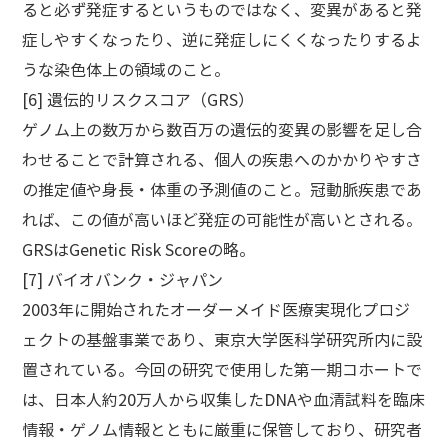
ると必ず発症するというものではなく、変異があると発
症しやすくなったり、逆に発症しにくくなったりするよ
うな染色体上の領域のこと。
[6] 遺伝的リスクスコア（GRS）
ゲノム上の数万から数百万の遺伝的変異の影響を足し合
わせることで計算される、個人の疾患へのかかりやすさ
の推定値や身長・体重の予測値のこと。冠動脈疾患であ
れば、この値が高いほど発症の可能性が高いとされる。
GRSはGenetic Risk Scoreの略。
[7] バイオバンク・ジャパン
2003年に開始されたオーダーメイド医療実現化プロジ
ェクトの基盤事業であり、東京大学医科学研究所内に設
置されている。今回の研究で使用した第一期コホートで
は、日本人約20万人から収集したDNAや血清試料を臨床
情報・ゲノム情報とともに厳重に保管しており、研究者