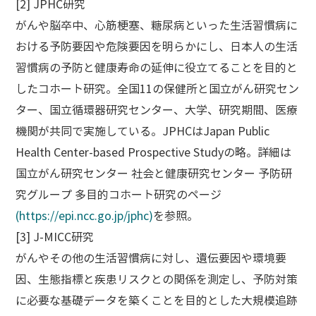
[2] JPHC研究
がんや脳卒中、心筋梗塞、糖尿病といった生活習慣病に
おける予防要因や危険要因を明らかにし、日本人の生活
習慣病の予防と健康寿命の延伸に役立てることを目的と
したコホート研究。全国11の保健所と国立がん研究セン
ター、国立循環器研究センター、大学、研究期間、医療
機関が共同で実施している。JPHCはJapan Public
Health Center-based Prospective Studyの略。詳細は
国立がん研究センター 社会と健康研究センター 予防研
究グループ 多目的コホート研究のページ
(https://epi.ncc.go.jp/jphc)
を参照。
[3] J-MICC研究
がんやその他の生活習慣病に対し、遺伝要因や環境要
因、生態指標と疾患リスクとの関係を測定し、予防対策
に必要な基礎データを築くことを目的とした大規模追跡