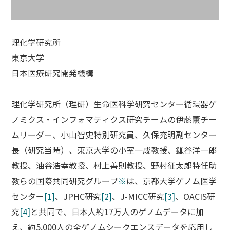
理化学研究所
東京大学
日本医療研究開発機構
理化学研究所（理研）生命医科学研究センター循環器ゲ
ノミクス・インフォマティクス研究チームの伊藤薫チー
ムリーダー、小山智史特別研究員、久保充明副センター
長（研究当時）、東京大学の小室一成教授、鎌谷洋一郎
教授、油谷浩幸教授、村上善則教授、野村征太郎特任助
教らの国際共同研究グループ
※
は、京都大学ゲノム医学
センター
[1]
、JPHC研究
[2]
、J-MICC研究
[3]
、OACIS研
究
[4]
と共同で、日本人約17万人のゲノムデータに加
え、約5,000人の全ゲノムシークエンスデータを応用し