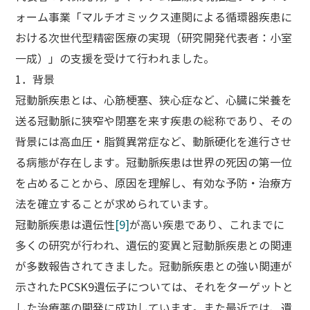
ォーム事業「マルチオミックス連関による循環器疾患に
おける次世代型精密医療の実現（研究開発代表者：小室
一成）」の支援を受けて行われました。
1．背景
冠動脈疾患とは、心筋梗塞、狭心症など、心臓に栄養を
送る冠動脈に狭窄や閉塞を来す疾患の総称であり、その
背景には高血圧・脂質異常症など、動脈硬化を進行させ
る病態が存在します。冠動脈疾患は世界の死因の第一位
を占めることから、原因を理解し、有効な予防・治療方
法を確立することが求められています。
冠動脈疾患は遺伝性
[9]
が高い疾患であり、これまでに
多くの研究が行われ、遺伝的変異と冠動脈疾患との関連
が多数報告されてきました。冠動脈疾患との強い関連が
示されたPCSK9遺伝子については、それをターゲットと
した治療薬の開発に成功しています。また最近では、遺