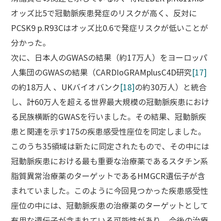
オッズ比5で冠動脈疾患発症のリスクが高く、反対に
PCSK9 p.R93Cはオッズ比0.6で発症リスクが低いことが
分かった。
次に、日本人のGWASの結果（約17万人）をヨーロッパ
人集団のGWASの結果（CARDIoGRAMplusC4D研究
[17]
の約18万人 、UKバイオバンク
[18]
の約30万人）と統合
し、計60万人を超える世界最大規模の冠動脈疾患におけ
る民族横断的GWASを行いました。その結果、冠動脈疾
患と関連を示す175の疾患感受性座位を同定しました。
このうち35領域は新たに同定されたもので、その中には
冠動脈疾患における最も重要な治療薬であるスタチン系
脂質異常治療薬のターゲットであるHMGCR遺伝子が含
まれていました。このように今回見つかった疾患感受性
座位の中には、冠動脈疾患の治療薬のターゲットとして
有用な遺伝子が含まれている可能性があり、今後の治療