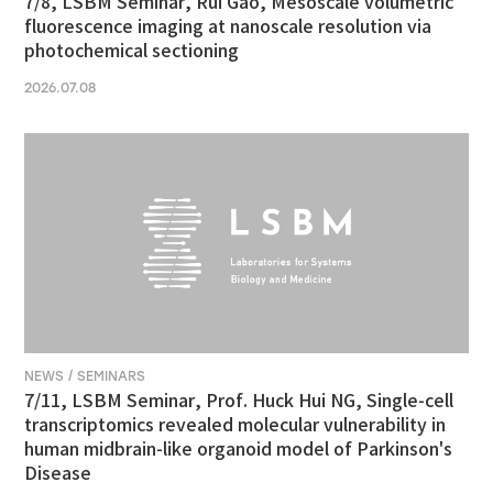
7/8, LSBM Seminar, Rui Gao, Mesoscale volumetric
fluorescence imaging at nanoscale resolution via
photochemical sectioning
2026.07.08
NEWS / SEMINARS
7/11, LSBM Seminar, Prof. Huck Hui NG, Single-cell
transcriptomics revealed molecular vulnerability in
human midbrain-like organoid model of Parkinson's
Disease