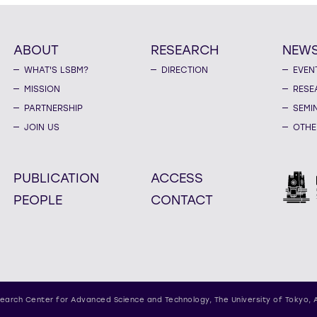
ABOUT
RESEARCH
NEW
WHAT'S LSBM?
DIRECTION
EVEN
MISSION
RESE
PARTNERSHIP
SEMI
JOIN US
OTHE
PUBLICATION
ACCESS
PEOPLE
CONTACT
earch Center for Advanced Science and Technology,
The University of Tokyo, 