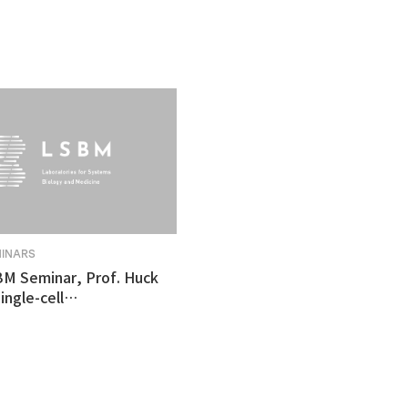
MINARS
BM Seminar, Prof. Huck
ingle-cell
tomics revealed
ulnerability in human
like organoid model of
n's Disease