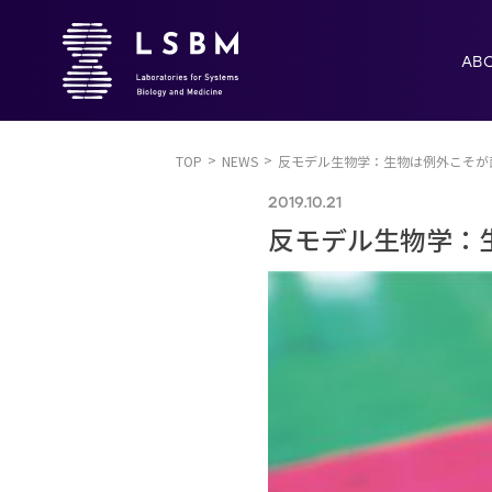
AB
TOP
NEWS
反モデル生物学：生物は例外こそが面
2019.10.21
反モデル生物学：生