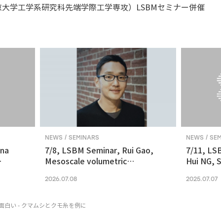
大学工学系研究科先端学際工学専攻）LSBMセミナー併催
NEWS / SEMINARS
NEWS / SE
ina
7/8, LSBM Seminar, Rui Gao,
7/11, LS
Mesoscale volumetric
Hui NG, S
 and
fluorescence imaging at
transcrip
2026.07.08
2025.07.07
nanoscale resolution via
molecular v
photochemical sectioning
midbrain-
Parkinso
白い - クマムシとクモ糸を例に