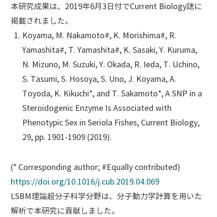
本研究成果は、2019年6月3日付でCurrent Biology誌に
掲載されました。
Koyama, M. Nakamoto#, K. Morishima#, R.
Yamashita#, T. Yamashita#, K. Sasaki, Y. Kuruma,
N. Mizuno, M. Suzuki, Y. Okada, R. Ieda, T. Uchino,
S. Tasumi, S. Hosoya, S. Uno, J. Koyama, A.
Toyoda, K. Kikuchi*, and T. Sakamoto*, A SNP in a
Steroidogenic Enzyme Is Associated with
Phenotypic Sex in Seriola Fishes, Current Biology,
29, pp. 1901-1909 (2019).
(* Corresponding author; #Equally contributed)
https://doi.org/10.1016/j.cub.2019.04.069
LSBM理論超分子科学分野は、分子動力学計算を用いた
解析で本研究に貢献しました。