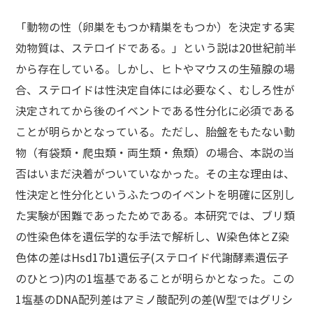
「動物の性（卵巣をもつか精巣をもつか）を決定する実
効物質は、ステロイドである。」という説は20世紀前半
から存在している。しかし、ヒトやマウスの生殖腺の場
合、ステロイドは性決定自体には必要なく、むしろ性が
決定されてから後のイベントである性分化に必須である
ことが明らかとなっている。ただし、胎盤をもたない動
物（有袋類・爬虫類・両生類・魚類）の場合、本説の当
否はいまだ決着がついていなかった。その主な理由は、
性決定と性分化というふたつのイベントを明確に区別し
た実験が困難であったためである。本研究では、ブリ類
の性染色体を遺伝学的な手法で解析し、W染色体とZ染
色体の差は
Hsd17b1
遺伝子(ステロイド代謝酵素遺伝子
のひとつ)内の1塩基であることが明らかとなった。この
1塩基のDNA配列差はアミノ酸配列の差(W型ではグリシ