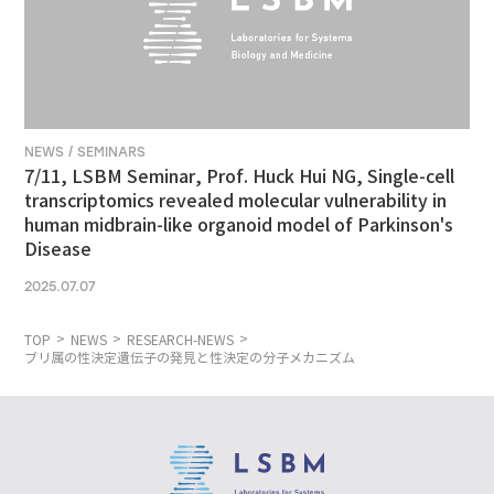
NEWS / SEMINARS
7/11, LSBM Seminar, Prof. Huck Hui NG, Single-cell
transcriptomics revealed molecular vulnerability in
human midbrain-like organoid model of Parkinson's
Disease
2025.07.07
TOP
NEWS
RESEARCH-NEWS
ブリ属の性決定遺伝子の発見と性決定の分子メカニズム