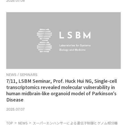
2026.07.08
NEWS / SEMINARS
7/11, LSBM Seminar, Prof. Huck Hui NG, Single-cell
transcriptomics revealed molecular vulnerability in
human midbrain-like organoid model of Parkinson's
Disease
2025.07.07
TOP
NEWS
スーパーエンハンサーによる遺伝子制御とゲノム相分離