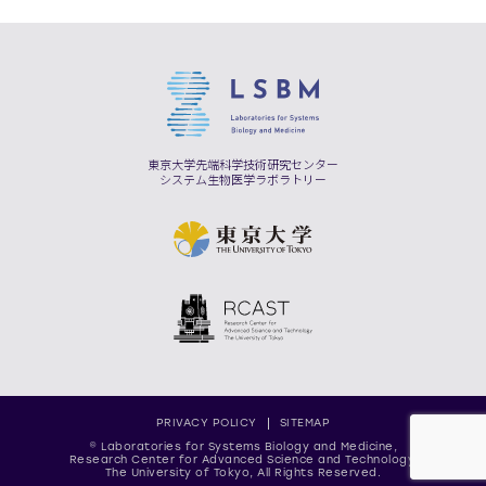
東京大学先端科学技術研究センター
システム生物医学ラボラトリー
PRIVACY POLICY
SITEMAP
© Laboratories for Systems Biology and Medicine,
Research Center for Advanced Science and Technology,
The University of Tokyo, All Rights Reserved.