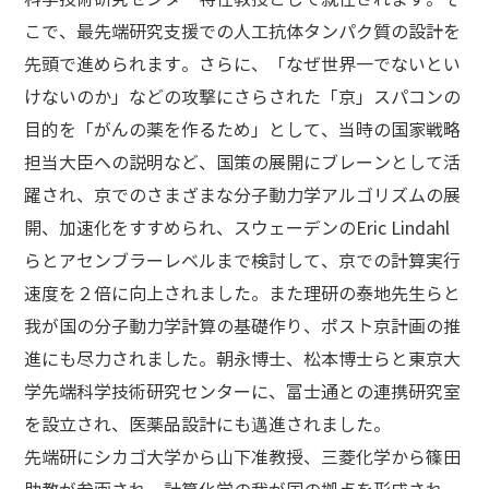
こで、最先端研究支援での人工抗体タンパク質の設計を
先頭で進められます。さらに、「なぜ世界一でないとい
けないのか」などの攻撃にさらされた「京」スパコンの
目的を「がんの薬を作るため」として、当時の国家戦略
担当大臣への説明など、国策の展開にブレーンとして活
躍され、京でのさまざまな分子動力学アルゴリズムの展
開、加速化をすすめられ、スウェーデンのEric Lindahl
らとアセンブラーレベルまで検討して、京での計算実行
速度を２倍に向上されました。また理研の泰地先生らと
我が国の分子動力学計算の基礎作り、ポスト京計画の推
進にも尽力されました。朝永博士、松本博士らと東京大
学先端科学技術研究センターに、富士通との連携研究室
を設立され、医薬品設計にも邁進されました。
先端研にシカゴ大学から山下准教授、三菱化学から篠田