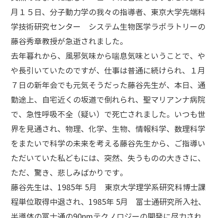
月１５日、分子動力学の我々の指導者、東京大学先端科
学技術研究センター システム生物医学ラボラトリーの
藤谷秀章教授が急逝されました。
去年暮れから、風邪気味から喘息気味ということで、や
や長引いていたのですが、仕事は普通に続けられ、１月
７日の新年会でも元気そうだった藤谷先生が、本日、通
勤途上、自宅近くの坂道で倒れられ、聖マリアンナ病院
で、急性呼吸不全（疑い）で死亡されました。いつも世
界を見通され、物理、化学、生物、情報科学、数理科学
をまたいで科学の未来を考える藤谷先生から、ご指導い
ただいていた私どもには、突然、失うものの大きさに、
ただ、驚き、悲しみばかりです。
藤谷先生は、1985年 5月 東京大学理学系研究科博士課
程単位取得中退され、1985年 5月 富士通研究所入社、
半導体の富士通の90nmテクノロジーの開発に尽力され