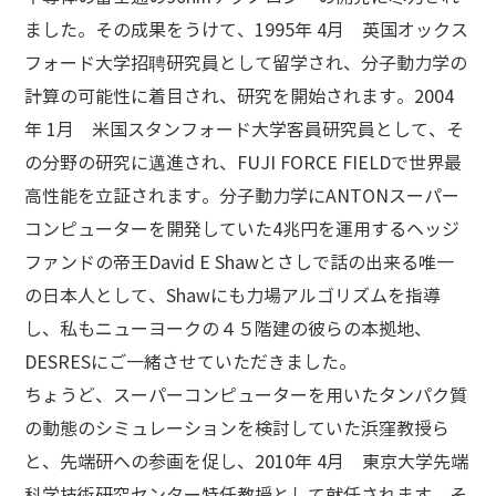
ました。その成果をうけて、1995年 4月 英国オックス
フォード大学招聘研究員として留学され、分子動力学の
計算の可能性に着目され、研究を開始されます。2004
年 1月 米国スタンフォード大学客員研究員として、そ
の分野の研究に邁進され、FUJI FORCE FIELDで世界最
高性能を立証されます。分子動力学にANTONスーパー
コンピューターを開発していた4兆円を運用するヘッジ
ファンドの帝王David E Shawとさしで話の出来る唯一
の日本人として、Shawにも力場アルゴリズムを指導
し、私もニューヨークの４５階建の彼らの本拠地、
DESRESにご一緒させていただきました。
ちょうど、スーパーコンピューターを用いたタンパク質
の動態のシミュレーションを検討していた浜窪教授ら
と、先端研への参画を促し、2010年 4月 東京大学先端
科学技術研究センター特任教授として就任されます。そ