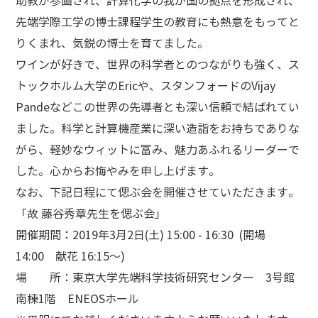
助教が参画され、計算化学の我が国の拠点を形成され、
先端学際工学の博士課程学生の教育にも熱意をもってと
りくまれ、気鋭の博士を育てました。
ワインが好きで、世界の科学者とのつながりも強く、ス
トックホルム大学のEricや、スタンフォードのVijay
Pandeなどこの世界の先導者とも深い信頼で結ばれてい
ました。科学と計算機産業に深い造詣をお持ちでありな
がら、軽妙なウィットに富み、魅力あふれるリーダーで
した。心からお悔やみを申し上げます。
なお、下記日程にて偲ぶ会を開催させていただきます。
「故 藤谷秀章先生を偲ぶ会」
開催期間：2019年3月2日(土) 15:00 - 16:30 (開場
14:00 献花 16:15～)
場 所：東京大学先端科学技術研究センター 3号館
南棟1階 ENEOSホール